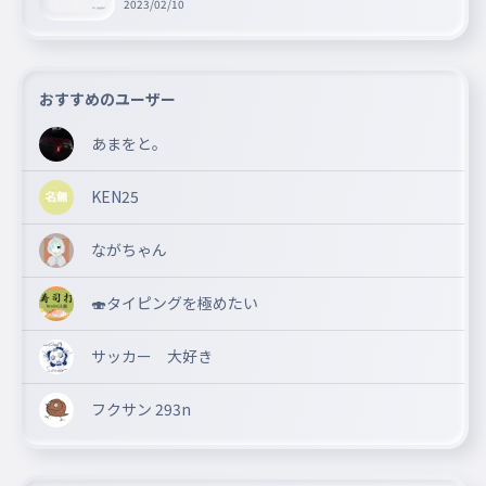
ゼントキャンペーン!!
2023/02/10
おすすめのユーザー
あまをと。
KEN25
ながちゃん
🍣タイピングを極めたい
サッカー 大好き
フクサン 293n