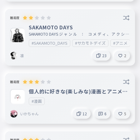
難易度
SAKAMOTO DAYS
SAKAMOTO DAYS ジ ャ ン ル ： コ メ デ ィ 、 ア ク シ ョ
ン 、 少 年 漫 画 作 者 ： 鈴 木 祐 斗 出 版 社 ： 集
#SAKAMOTO_DAYS
#サカモトデイズ
#アニメ
#
英 社 掲 載 誌 ： 週 間 少 年 ジ ャ ン プ レ ー ベ ル ：
ジ ャ ン プ コ ミ ッ ク ス 発 表 号 ： 2020 年 51 号
凛
23
2
難易度
個人的に好きな(楽しみな)漫画とアニメ！
！
#漫画
いかちゃん
12
6
5
難易度