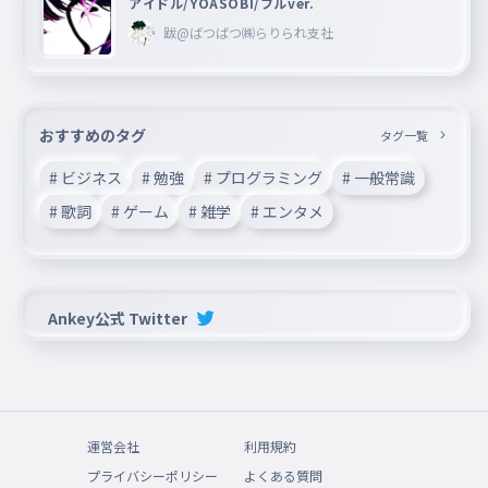
アイドル/YOASOBI/フルver.
跋@ばつばつ㈱らりられ支社
おすすめのタグ
タグ一覧
# ビジネス
# 勉強
# プログラミング
# 一般常識
# 歌詞
# ゲーム
# 雑学
# エンタメ
Ankey公式 Twitter
運営会社
利用規約
プライバシーポリシー
よくある質問