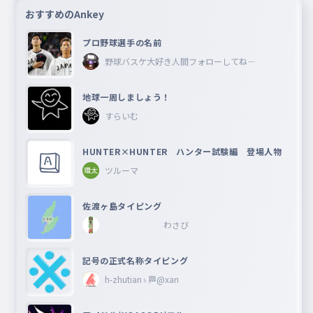
おすすめのAnkey
プロ野球選手の名前
野球バスケ大好き人間フォローしてね―
地球一周しましょう！
すらいむ
HUNTER×HUNTER ハンター試験編 登場人物
ツルーマ
佐渡ヶ島タイピング
わさび
記号の正式名称タイピング
h-zhutian♄🏁@xan