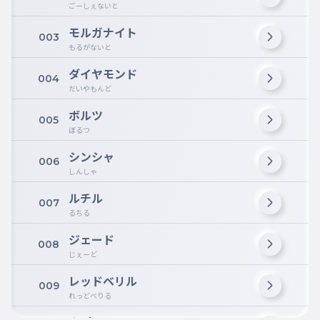
ごーしぇないと
モルガナイト
003
もるがないと
ダイヤモンド
004
だいやもんど
ボルツ
005
ぼるつ
シンシャ
006
しんしゃ
ルチル
007
るちる
ジェード
008
じぇーど
レッドベリル
009
れっどべりる