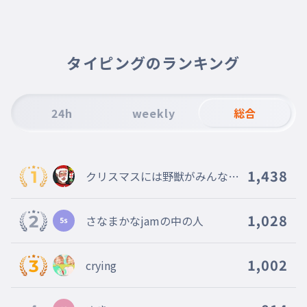
ネプチュナイト
010
ねぷちゅないと
アメシストエイティーフォー
011
あめしすとえいてぃーふぉー
タイピングのランキング
アメシストサーティースリー
012
あめしすとさーてぃーすりー
24h
weekly
総合
ベニトアイト
013
べにとあいと
ジルコン
014
1,438
クリスマスには野獣がみんなの
じるこん
家に来る
オブシディアン
015
おぶしでぃあん
1,028
さなまかなjamの中の人
ユークレース
016
ゆーくれーす
1,002
crying
金剛先生
017
こんごうせんせい