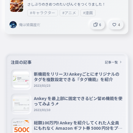
さしぶりのきめつのたいぴんぐをつくりました！
#キャラクター
#アニメ
#漫画
俺は猗窩座だ
6
4
注目の記事
記事一覧
新機能をリリース! Ankeyごとにオリジナルの
タグを複数設定できる『タグ機能』を紹介
2023/03/23
Ankey を最上部に固定できるピン留め機能を使
ってみよう📌
2023/03/10
総額100万円! Ankey を紹介してくれた人全員
にもれなく Amazon ギフト券 5000 円分をプレ