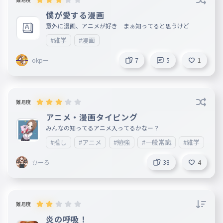
僕が愛する漫画
意外に漫画、アニメが好き まぁ知ってると思うけど
#雑学
#漫画
okpー
7
5
1
難易度
アニメ・漫画タイピング
みんなの知ってるアニメ入ってるかなー？
#推し
#アニメ
#勉強
#一般常識
#雑学
#
ひーろ
38
4
難易度
炎の呼吸！