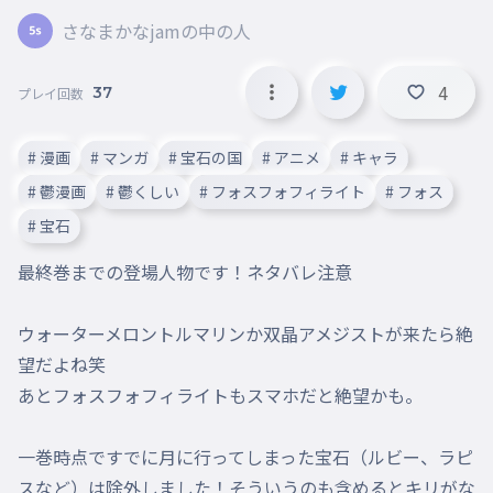
さなまかなjamの中の人
4
37
プレイ回数
# 漫画
# マンガ
# 宝石の国
# アニメ
# キャラ
# 鬱漫画
# 鬱くしい
# フォスフォフィライト
# フォス
# 宝石
最終巻までの登場人物です！ネタバレ注意

ウォーターメロントルマリンか双晶アメジストが来たら絶
望だよね笑

あとフォスフォフィライトもスマホだと絶望かも。

一巻時点ですでに月に行ってしまった宝石（ルビー、ラピ
スなど）は除外しました！そういうのも含めるとキリがな