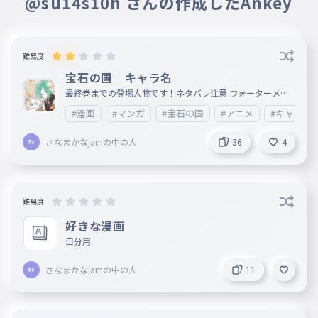
@su14s10n さんの作成したAnkey
アレキサンドライト
026
あれきさんどらいと
難易度
ヘモミルファイト
027
宝石の国 キャラ名
へもみるふぁいと
最終巻までの登場人物です！ネタバレ注意 ウォーターメロ
ントルマリンか双晶アメジストが来たら絶望だよね笑 あと
ウォーターメロントルマリン
028
#漫画
#マンガ
#宝石の国
#アニメ
#キャラ
フォスフォフィライトもスマホだと絶望かも。 一巻時点で
うぉーたーめろんとるまりん
すでに月に行ってしまった宝石（ルビー、ラピスなど）は除
外しました！そういうのも含めるとキリがないので。 岩石
さなまかなjamの中の人
36
4
生命体（石ころ）たちも、名前がハッキリとわからないので
ペリドット
029
今回省きました。 中点は入力しなくていいです！ いないキ
ぺりどっと
ャラがいたら気軽にコメントで教えてください！
スフェン
030
難易度
すふぇん
好きな漫画
エクメア
自分用
031
えくめあ
月人の王
さなまかなjamの中の人
11
バルバタ
032
ばるばた