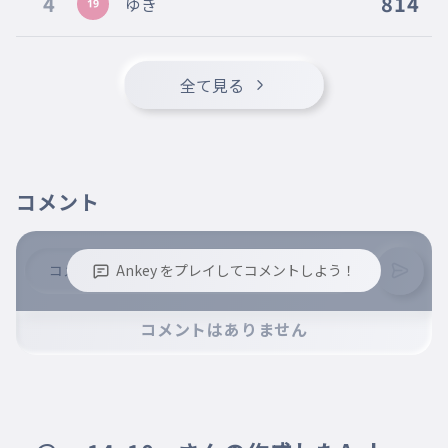
4
814
ゆき
ウェントリコスス
018
うぇんとりこすす
アクレアツス
全て見る
019
あくれあつす
アンタークチサイト
020
あんたーくちさいと
パパラチア
コメント
021
ぱぱらちあ
ゴーストクォーツ
022
Ankey をプレイしてコメントしよう！
ごーすとくぉーつ
カンゴーム
023
※誹謗中傷、不適切なコメントはお控え下さい。
コメントはありません
かんごーむ
※コメントするには、ログインが必要です。
イエローダイヤモンド
024
いえろーだいやもんど
ジルコン
025
じるこん