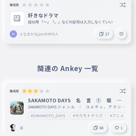
月人の科学者
難易度
セミ
好きなドラマ
033
せみ
自分用 「〜」「。」などの記号は入力しなくていい
フォスの監視兼世話係
さなまかなjamの中の人
27
しろ
034
しろ
クイエタ
035
くいえた
関連の Ankey 一覧
エクメア専属のファッションデザイナー
ウェレガト
036
うぇれがと
難易度
黒ギャル
SAKAMOTO DAYS 名 言 ① 坂 本
商 店
SAKAMOTO DAYS ジ ャ ン ル ： コ メ デ ィ 、 ア ク シ ョ
ン 、 少 年 漫 画 作 者 ： 鈴 木 祐 斗 出 版 社 ： 集
#SAKAMOTO_DAYS
#サカモトデイズ
#アニメ
#
英 社 掲 載 誌 ： 週 間 少 年 ジ ャ ン プ レ ー ベ ル ：
ジ ャ ン プ コ ミ ッ ク ス 発 表 号 ： 2020 年 51 号
凛
48
1