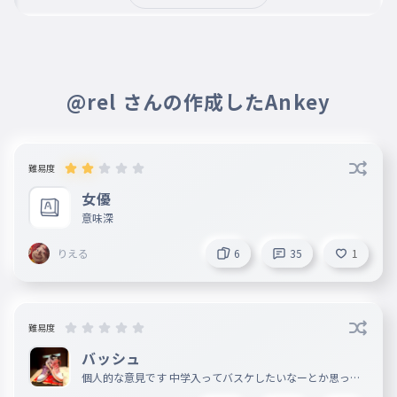
りえる
作成者
2025年08月28日
お け ほ ん と ご め ん 学 校 始 ま っ 
た ら そ の 子 た ち に も 伝 え に 行 
@rel さんの作成したAnkey
く し あ い つ ら の ふ れ ん ど も 切 
る ね　だ っ た ら も う 入 っ て こ 
な い っ し ょ

難易度
女優
それでもきたらそいつとちょっと対
意味深
談するわ
りえる
6
35
1
のぁちゃん
2025年08月28日
な ん か ず っ と 抜 け て も ぱ ー て 
難易度
ぃ ー 入 っ て く る ん よ ね ー

ね と す と ぐ ら い 招 待 も し つ こ 
バッシュ
個人的な意見です 中学入ってバスケしたいなーとか思って
い し 　ご め ん ね 😣 🙏🏻
る人とか見てみてね 他にもいろいろあるから増やします と