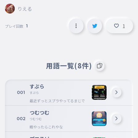
りえる
1
1
プレイ回数
用語一覧(8件)
すぷら
001
すぷら
最近ずっとスプラやってるまじで
つむつむ
002
つむつむ
暇やったらこれやな