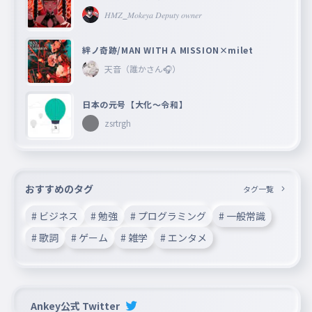
𝐻𝑀𝑍_𝑀𝑜𝑘𝑒𝑦𝑎 𝐷𝑒𝑝𝑢𝑡𝑦 𝑜𝑤𝑛𝑒𝑟
絆ノ奇跡/MAN WITH A MISSION×milet
天音（誰かさん🎧）
日本の元号【大化〜令和】
zsrtrgh
おすすめのタグ
タグ一覧
# ビジネス
# 勉強
# プログラミング
# 一般常識
# 歌詞
# ゲーム
# 雑学
# エンタメ
Ankey公式 Twitter