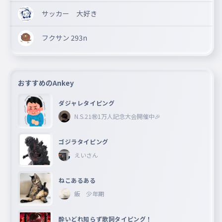
サッカー 大好き
フクサン 293n
おすすめのAnkey
ダジャレタイピング
N.S.21㊗︎1万人記念大会開催中🎉
ゴジラタイピング
えいさん
ねこあるある
飯 少年期
酔いどれ知らず歌詞タイピング！