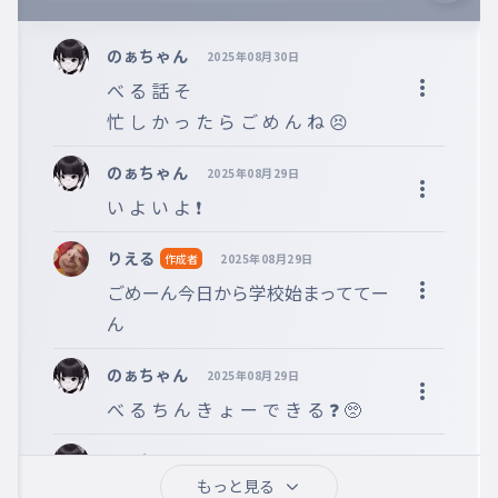
※誹謗中傷、不適切なコメントはお控え下さい。
※コメントするには、ログインが必要です。
のぁちゃん
2025年08月30日
べ る 話 そ 

忙 し か っ た ら ご め ん ね 😣
のぁちゃん
2025年08月29日
い よ い よ ❗
りえる
作成者
2025年08月29日
ごめーん今日から学校始まっててー
ん
のぁちゃん
2025年08月29日
べ る ち ん き ょ ー で き る ❓ 🥺
のぁちゃん
2025年08月29日
もっと見る
わ お 😦