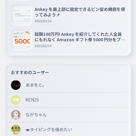
Ankey を最上部に固定できるピン留め機能を使
ってみよう📌
2023/03/10
総額100万円! Ankey を紹介してくれた人全員
にもれなく Amazon ギフト券 5000 円分をプレ
ゼントキャンペーン!!
2023/02/10
おすすめのユーザー
あまをと。
KEN25
ながちゃん
🍣タイピングを極めたい