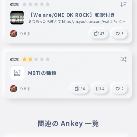
のぁちゃん
2025年08月28日
難易度
え ま ❓　ん ぇ 心 配 か け て ご め ん 
【We are/ONE OK ROCK】和訳付き
😣
ミスあったら教えて https://m.youtube.com/watch?v=CRL
LWNIqb8w
りえる
47
5
りえる
作成者
2025年08月28日
いや心配してるよ
のぁちゃん
2025年08月28日
難易度
笑　軽 い な 😹
MBTIの種類
りえる
作成者
2025年08月28日
りえる
16
4
2
あそうなん
のぁちゃん
2025年08月28日
ま ー ね 。　気 に し な く て も い 
関連の Ankey 一覧
ー よ

た ま た ま こ ー な っ ち ゃ っ た だ 