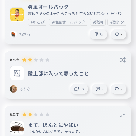
強風オールバック
寝起きヤシの木来たらこっちも作らないとね☆(？)←伝わっ
てくれ!!!!!!!!!!!!
#ゆこぴ
#強風オールバック
#歌詞
#歌詞タイピ
ｱｶｱﾘｨｨ
25
3
難易度
陸上部に入って思ったこと
みりな
18
3
2
難易度
まて、ほんとにやばい
こんかいのはくそでかかったぞ、、