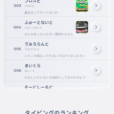
プロスピ
003
プロスピ
最近まじでやってないわ
ふぉーとないと
004
ふぉーとないと
なんかめっちゃむずい意味わからん
ゔぁろらんと
005
ゔぁろらんと
いとこの家凸ってたまにするけどまじむずい
まいくら
006
まいくら
たのしいけどなにを目的としてるのかがようわ
からん
そーどしーるど
007
そーどしーるど
あの頃はずっと色厳選してたわーなつかし
あもんぐあす
タイピングのランキング
008
あもんぐあす