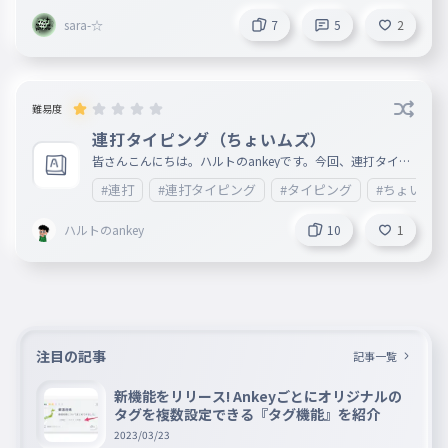
sara-☆
7
5
2
難易度
連打タイピング（ちょいムズ）
皆さんこんにちは。ハルトのankeyです。今回、連打タイピ
ング（ちょいムズ）です。普通に、ネタ切れてます。助けて
#連打
#連打タイピング
#タイピング
#ちょいムズ
。あと、名前は言いたくなかったのですが、あいかさん。僕
のこと嫌いですか？こんな質問してすみませんですが、理由
は、なんか、ちょっと距離置かれてる気がして...。本当にこ
ハルトのankey
10
1
んなこと言って申し訳ございません。もし、嫌いじゃなかっ
たら、8月10日の日にタイピング3本くらい投稿します。い
つか返信待ってます。
注目の記事
記事一覧
新機能をリリース! Ankeyごとにオリジナルの
タグを複数設定できる『タグ機能』を紹介
2023/03/23