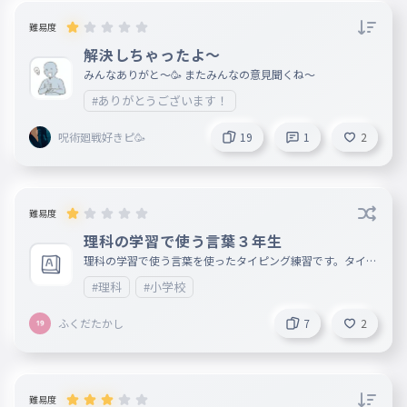
け だ し 
難易度
りえる
解決しちゃったよ〜
作成者
2025年08月27日
みんなありがと〜🥳 またみんなの意見聞くね〜
大丈夫？
#ありがとうございます！
呪術廻戦好きピ🥳
19
1
2
難易度
理科の学習で使う言葉３年生
理科の学習で使う言葉を使ったタイピング練習です。タイピ
ング練習をしながら理科で使う言葉もいっしょに勉強しよう
#理科
#小学校
。
ふくだたかし
7
2
難易度