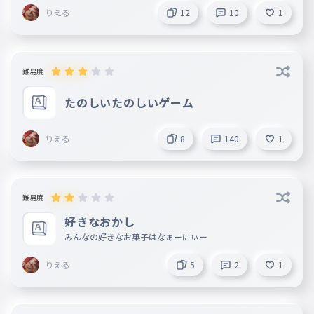
りま日本人やったら最初はasics履こう
りえる
12
10
1
のぁちゃん
2025年08月28日
お け ほ ん と ご め ん 学 校 始 ま っ 
た ら そ の 子 た ち に も 伝 え に 行 
難易度
く し あ い つ ら の ふ れ ん ど も 切 
る ね　だ っ た ら も う 入 っ て こ 
たのしいたのしいゲーム
な い っ し ょ
りえる
8
140
1
りえる
作成者
2025年08月28日
あいつまじで障害者やろ
難易度
りえる
作成者
2025年08月28日
好きなおかし
ごめんなんか名前忘れたけどいつも
みんなの好きなお菓子はなぁーにぃー
入ってくるやつ普通にきもいからそ
りえる
5
2
1
いつ入ってくるんやったら俺のパー
ティー入ってこんといて