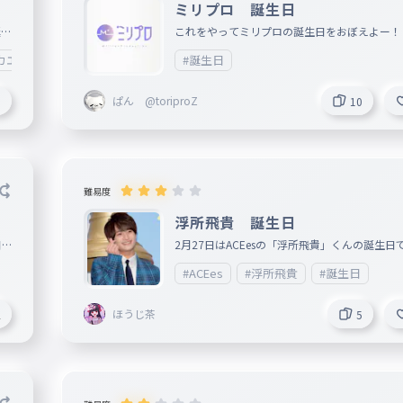
ミリプロ 誕生日
誕生
これをやってミリプロの誕生日をおぼえよー！ 画
公式サイト
カエル♡
#誕生日
ぱん @toriproZ
3
10
難易度
浮所飛貴 誕生日
日
2月27日はACEesの「浮所飛貴」くんの誕生日で
#ACEes
#浮所飛貴
#誕生日
ほうじ茶
2
5