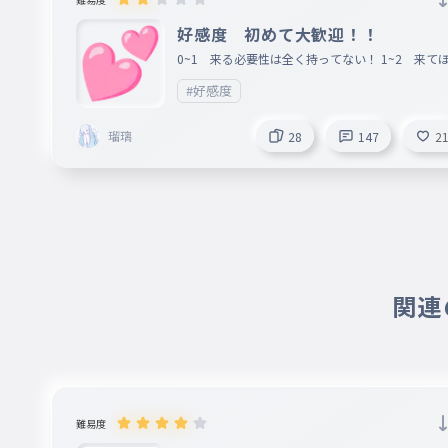
好感度 初めて大歓迎！！
0~1 来る必要性は全く持ってない！ 1~2 来て
しくはない 2~3 とりあえずフォロー 3~5 フォ
#好感度
ワーさんで名前覚えてなかったあ！！ 5~7 名前
ってるフォロワーさん！ 7~10 話したい 10~1
瑠璃
28
147
2
話したことある 13~15 ネッ友になりたい！ 15~1
よく話す 16~17 ファン（時々確認） 18~19 
ファン（結構な頻度で確認） 20~30 会ってみた
！ 30~40 グサッ💘 40~50 信仰（3~5時間に1
新確認） 60 レベチ 他に載せてほしいとか
ったらコメントに書いてください！
関連の
難易度