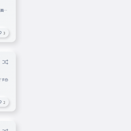
像
3
す🎂
2