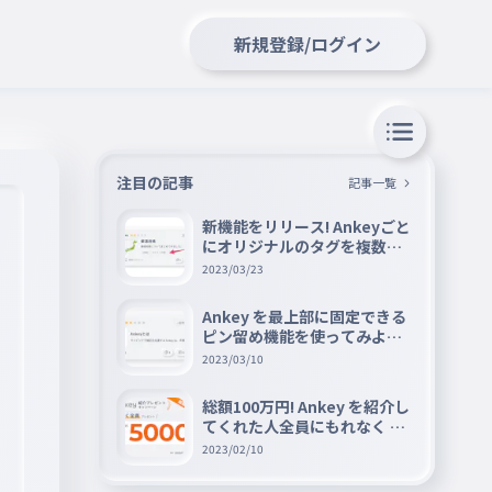
新規登録/ログイン
注目の記事
記事一覧
新機能をリリース! Ankeyごと
にオリジナルのタグを複数設
定できる『タグ機能』を紹介
2023/03/23
Ankey を最上部に固定できる
ピン留め機能を使ってみよう
📌
2023/03/10
総額100万円! Ankey を紹介し
てくれた人全員にもれなく A
mazon ギフト券 5000 円分を
2023/02/10
プレゼントキャンペーン!!