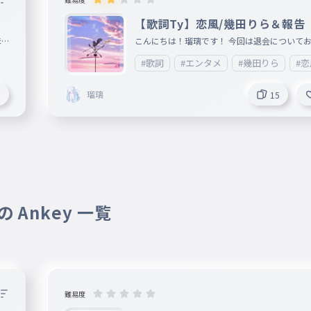
【歌詞Ty】恋風/幾田りら＆報告
ほ
こんにちは！瑠璃です！ 今回は退会について
ロ
ます。 みなさんがコメントできなくなるので
#歌詞
#エンタメ
#幾田りら
#恋
知
しないつもりです。ただ新垢にするので（それ
3
勢によるけど）3月中旬に辞めると思います。
瑠璃
1
15
6
大
い
回更
あ
 Ankey 一覧
難易度