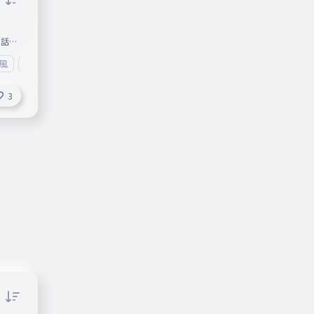
お話し
退会は
風
#恋風の歌詞タイ
#歌詞Ty
は情
3