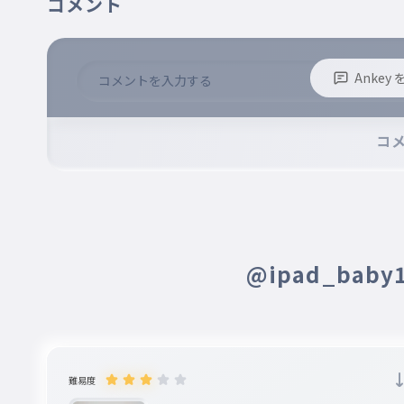
コメント
Anke
※誹謗中傷、不適切なコメントはお控え下さい。
※コメントするには、ログインが必要です。
コ
@ipad_bab
難易度