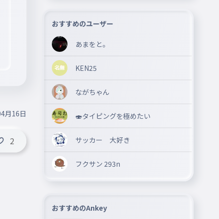
おすすめのユーザー
あまをと。
KEN25
ながちゃん
04月16日
🍣タイピングを極めたい
サッカー 大好き
2
フクサン 293n
おすすめのAnkey