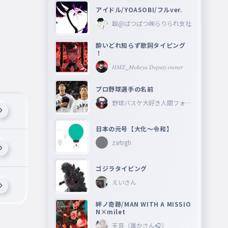
アイドル/YOASOBI/フルver.
跋@ばつばつ㈱らりられ支社
酔いどれ知らず歌詞タイピング
！
𝐻𝑀𝑍_𝑀𝑜𝑘𝑒𝑦𝑎 𝐷𝑒𝑝𝑢𝑡𝑦 𝑜𝑤𝑛𝑒𝑟
プロ野球選手の名前
野球バスケ大好き人間フォロ
ーしてね―
日本の元号【大化〜令和】
zsrtrgh
ゴジラタイピング
えいさん
絆ノ奇跡/MAN WITH A MISSIO
N×milet
天音（誰かさん🎧）