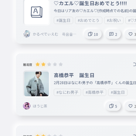
♡カエル♡誕生日おめでとう!!!!
今日はリア友の♡カエル♡(作成時点での名前)の
日です!! 祝うぞぉぉぉ!!!!!!
#誕生日
#おめでとう
#お祝い
#♡
かるぺでぃえむ 죽음을잊
10
2
는일 @Homing_ ＠
ボカロ応援団
難易度
高橋恭平 誕生日
2月28日はなにわ男子の「高橋恭平」くんの誕生
です🎂
#なにわ男子
#高橋恭平
#誕生日
ほうじ茶
5