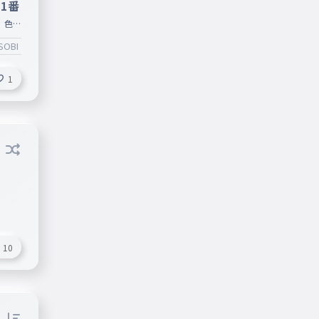
 1番
 色ん
SOBI
#Biri-Biri
#ikura
#Ayase
1
10