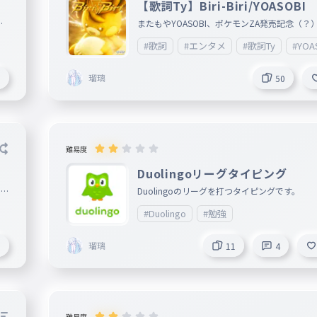
【歌詞Ty】Biri-Biri/YOASOBI
！
またもやYOASOBI、ポケモンZA発売記念（？）
な曲のフル作ってるNicofasすごいなぁ〜
#歌詞
#エンタメ
#歌詞Ty
#YOA
瑠璃
5
50
難易度
Duolingoリーグタイピング
タイ
Duolingoのリーグを打つタイピングです。
#Duolingo
#勉強
瑠璃
1
11
4
難易度