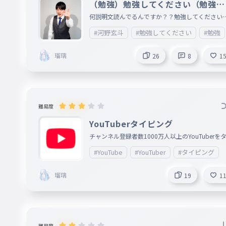
（勉強）勉強してください（勉強）
フル
何説明文読んでるんですか？？勉強してください
！！
#河野玄斗
#勉強してください
#勉強
瑠璃
26
8
1
難易度
YouTuberタイピング
チャンネル登録者数1000万人以上のYouTuberを
ピングしました！
#YouTube
#YouTuber
#タイピング
瑠璃
19
1
難易度