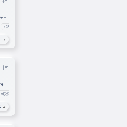
すか？
れま
#駅名タイピング
#駅名記憶向上委員会
なんで
川は東
13
とをは
ピング
なか
最近プ
みに、
#歌詞
ところ
4