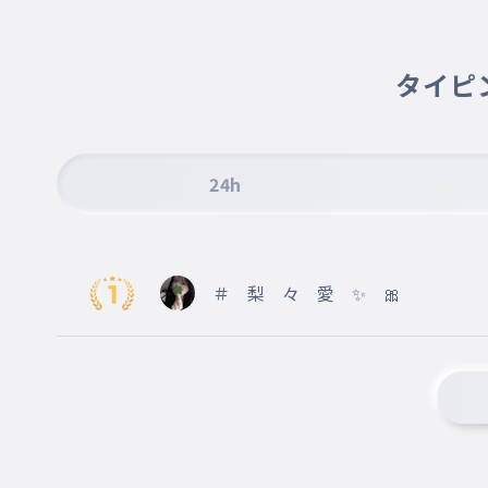
運命の足跡なのなら
007
うんめいのあしあとなのなら
煽るような手拍子は Heart Beat
タイピ
煽るような手拍子は Heart Beat
008
あおるようなてびょうしはHeartBeat
魂 削りあうことでしか
24h
魂 削りあうことでしか
009
たましいけずりあうことでしか
分かりあえないことだってある
＃ 梨 々 愛 ✨ 🎀
分かりあえないことだってある
010
わかりあえないことだってある
千の文字よりも確かに刻まれ行くんだ
千の文字よりも確かに刻まれ行くんだ
011
せんのもじよりもたしかにきざまれていくんだ