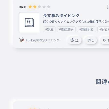
難易度
長文駅名タイピング
ぼくの作ったタイピングってなんか難易度低くな
ので このタイピングを作りました。 まぁでも駅名
#鉄道
#難読漢字
#難読駅名
#駅名
タイピングだから難易度低くなるのは当たり前な
かな？ ちなみにこれは読み仮名順です。間違って
kunke＠KFS＠タイピング勝
11
1
るところがあれば言ってください
ち抜き戦®開催中！
関連の