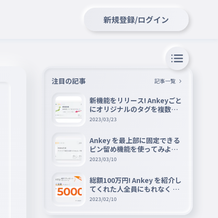
新規登録/ログイン
注目の記事
記事一覧
新機能をリリース! Ankeyごと
にオリジナルのタグを複数設
定できる『タグ機能』を紹介
2023/03/23
Ankey を最上部に固定できる
ピン留め機能を使ってみよう
📌
2023/03/10
総額100万円! Ankey を紹介し
てくれた人全員にもれなく A
mazon ギフト券 5000 円分を
2023/02/10
プレゼントキャンペーン!!