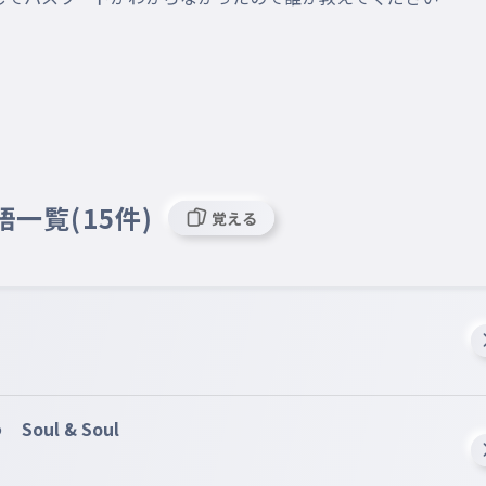
語一覧(15件)
覚える
ul & Soul