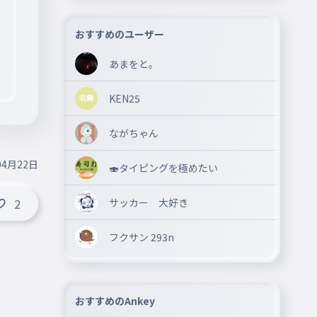
おすすめのユーザー
あまをと。
KEN25
ながちゃん
04月22日
🍣タイピングを極めたい
サッカー 大好き
2
フクサン 293n
おすすめのAnkey