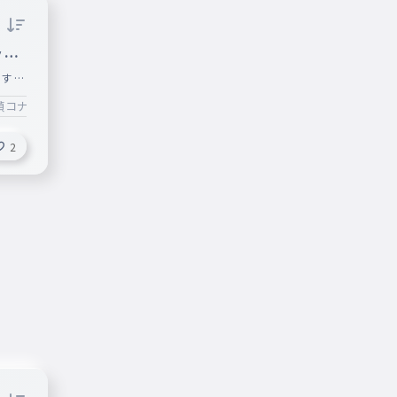
ノグ
す え
うと
偵コナン
てく
2