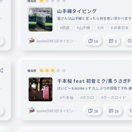
難易度
山手線タイピング
観
皆さんは山手線と言ったら何を思い浮かべま
ま
山手線と言ったらぐるぐる回るイメージかもし
#鉄道
#山手線
#JR
#JR東日本
が
せんが、 ほんとうの山手線は品川～田端まで
す。 田端～東京は東北本線を使って東京～品
kunke＠KFS＠タイピング
3
16
3
海道本線を使っています。 真実はこういうこ
勝ち抜き戦®開催中！
っきり伝えたかった。 ほかの人の山手線タイ
を見てみたらこの正式区間だけのタイピングは
ったです
難易度
千本桜 feat 初音ミク/黒うさぎP
ク
はいどーもkunkeっす 久しぶりの投稿ですね 
理
チハマりをしている千本桜を作りました ちな
#千本桜
#ボカロ
#ボーカロイド
ン
ぼくが5人に初めて聞いたボカロは？と聞いた
し
、 5人中3人が千本桜って答えました
kunke＠KFS＠タイピング
3
26
26
優
勝ち抜き戦®開催中！
に
ち