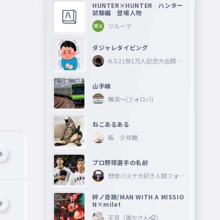
HUNTER×HUNTER ハンター
試験編 登場人物
ツルーマ
ダジャレタイピング
N.S.21㊗︎1万人記念大会開催
中🎉
山手線
舞浜〜(フォロバ)
ねこあるある
飯 少年期
プロ野球選手の名前
野球バスケ大好き人間フォロ
ーしてね―
絆ノ奇跡/MAN WITH A MISSIO
N×milet
天音（誰かさん🎧）