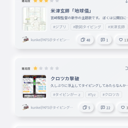
難易度
米津玄師「地球儀」
宮崎駿監督の新作の主題歌です。 ぼくは公開日に
に行った時に「あ、これ米津玄師なんだ」と思い
#ジブリ
#歌詞タイピング
#米津玄師
した。 マジでこの感想いる？ 間違っているところ
あったら教えてくれー
kunke＠KFS＠タイピング
48
1
1
勝ち抜き戦®開催中！
難易度
クロツカ撃破
久しぶりに浮上してタイピングしてみたらなんか
ロツカ倒せた件 ついでに最近浮上していなかった
#タイピンがーｚ
#Tyz
#クロツカ
由も話しますかね 中学生に上がって学校でタイピ
グがしにくくなった上に部活入って、勉強ばっか
kunke＠KFS＠タイピング勝
5
22
てたせいでそもそも時間がないんですよね 趣味の
ち抜き戦®開催中！
先順位が勉強>タイピング=鉄道だから第一に勉強
熱が入るんですよね 中間テスト終わったらぼちぼ
浮上していくんでヨロ