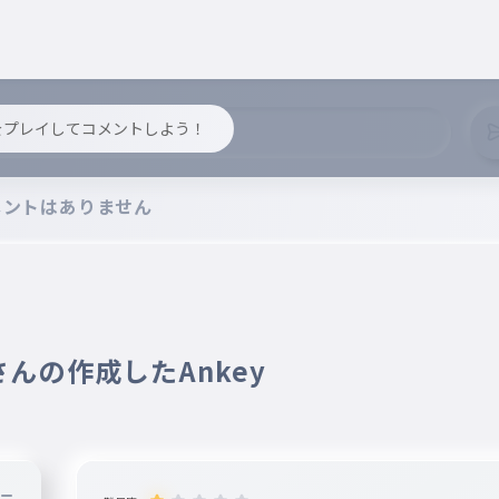
いた
y をプレイしてコメントしよう！
ぶロンド
メントはありません
たかな？
 さんの作成したAnkey
と手を取り合えたかな？