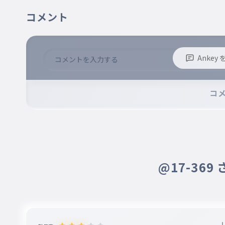
オー！リバル 肌を焦がすような南風が吹いた
コメント
オー！リバル 肌を焦がすような南風が吹
012
オーリバルはだをこがすようなみなみかぜがふいた
言葉は意味をなくし 熱で感じあう 嵐呼ぶロンド
Anke
言葉は意味をなくし 熱で感じあう 嵐呼
※誹謗中傷、不適切なコメントはお控え下さい。
013
※コメントするには、ログインが必要です。
コ
ことばはいみをなくしねつでかんじあうあらしよぶロンド
もっと別の場所で何気ない場面で
もっと別の場所で何気ない場面で
014
もっとべつのばしょでなにげないばめんで
もし会えていたならどうだったろう？ 手と手を取り合え
@17-369
もし会えていたならどうだったろう？ 手
015
もしあえていたならどうだったろうてとてをとりあえたなら
↺肌を焦がすような南風が吹いた