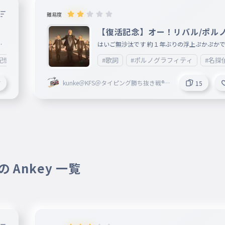
難易度
【復活記念】オー！リバル/ポル
ラフィティ
る
はいご無沙汰です 約１年ぶりの浮上ぷかぷかで
の
ーこの１年間の間にやりTyにのぱどれっと入ろ
記憶向上委員会
#駅名
#歌詞
#ポルノグラフィティ
#名探
の
してパスワードがわからなかったので誰か教え
い
ださい あとやってほしいことあったら書いて いいね
kunke＠KFS＠タイピング勝ち抜き戦®開
7
15
１５超えたら続き作ります（よくあるやつ）
催中！
 Ankey 一覧