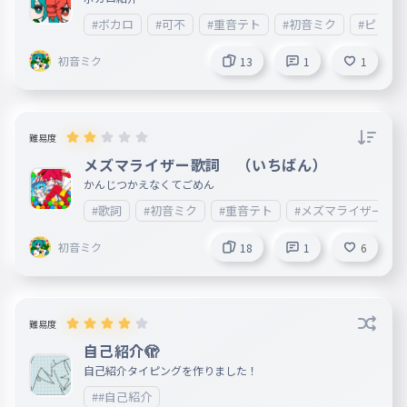
#ボカロ
#可不
#重音テト
#初音ミク
#ピノキ
初音ミク
13
1
1
難易度
メズマライザー歌詞 （いちばん）
かんじつかえなくてごめん
#歌詞
#初音ミク
#重音テト
#メズマライザー
初音ミク
18
1
6
難易度
自己紹介🫣
自己紹介タイピングを作りました！
##自己紹介