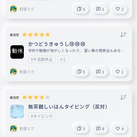
初音ミク
5
1
2
難易度
かつどうきゅうし😢😢😢
学校や勉強が急がしくなったり、 習い事の発表会もあるの
で大変です。 詳しい事はTaipinguで！
#＃活動休止
#１
初音ミク
5
1
1
難易度
無茶難しいはんタイピング（反対）
#タイピング
初音ミク
3
8
4