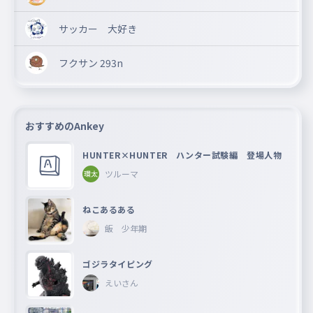
サッカー 大好き
フクサン 293n
おすすめのAnkey
HUNTER×HUNTER ハンター試験編 登場人物
ツルーマ
ねこあるある
飯 少年期
ゴジラタイピング
えいさん