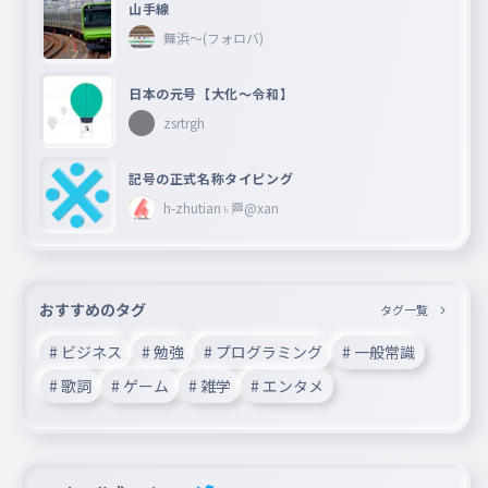
山手線
舞浜〜(フォロバ)
日本の元号【大化〜令和】
zsrtrgh
記号の正式名称タイピング
h-zhutian♄🏁@xan
おすすめのタグ
タグ一覧
# ビジネス
# 勉強
# プログラミング
# 一般常識
# 歌詞
# ゲーム
# 雑学
# エンタメ