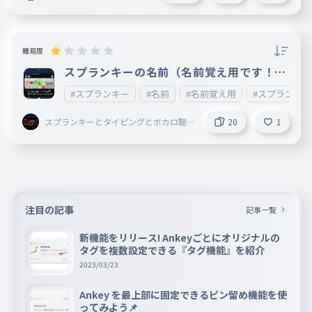
とボカロ聴いてることして
る謎の小学生
難易度
スプランキーの名前（名前覚え用です！！
）
#スプランキー
#名前
#名前覚え用
#スプランキ
スプランキーとタイピングとボカロ聴
20
1
いてることしてる謎の小学生
注目の記事
記事一覧
新機能をリリース! Ankeyごとにオリジナルの
タグを複数設定できる『タグ機能』を紹介
2023/03/23
Ankey を最上部に固定できるピン留め機能を使
ってみよう📌