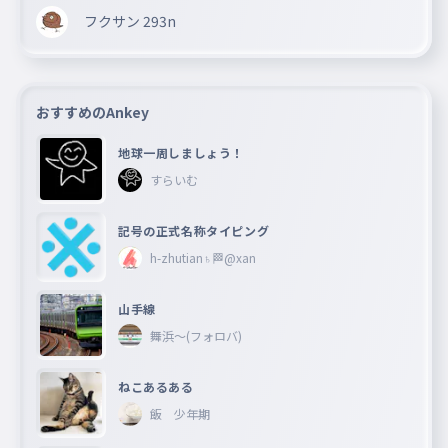
フクサン 293n
おすすめのAnkey
地球一周しましょう！
すらいむ
記号の正式名称タイピング
h-zhutian♄🏁@xan
山手線
舞浜〜(フォロバ)
ねこあるある
飯 少年期