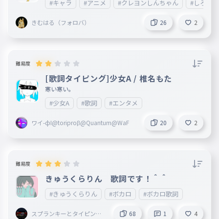
#キャラ
#アニメ
#クレヨンしんちゃん
#しろ
きむはる（フォロバ）
26
2
難易度
[歌詞タイピング]少女A / 椎名もた
寒い寒い。
#少女A
#歌詞
#エンタメ
ワイ-фI@toriproβ@Quantum@WaF
20
2
難易度
きゅうくらりん 歌詞です！＾＾
#きゅうくらりん
#ボカロ
#ボカロ歌詞
スプランキーとタイピング
68
1
4