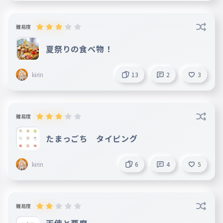
難易度
夏祭りの食べ物！
kirin
13
2
3
難易度
たまっごち タイピング
kirin
6
4
5
難易度