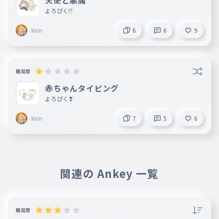
天使と悪魔
よろぴく⁉️
kirin
6
6
9
難易度
赤ちゃんタイピング
よろぴく❣
kirin
7
5
6
関連の Ankey 一覧
難易度