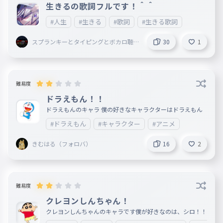
生きるの歌詞フルです！＾＾
#人生
#生きる
#歌詞
#生きる歌詞
スプランキーとタイピングとボカロ聴
30
1
いてることしてる謎の小学生
難易度
ドラえもん！！
ドラえもんのキャラ 僕の好きなキャラクターはドラえもん
#ドラえもん
#キャラクター
#アニメ
きむはる（フォロバ）
16
2
難易度
クレヨンしんちゃん！
クレヨンしんちゃんのキャラです僕が好きなのは、シロ！！