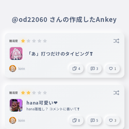
@od22060 さんの作成したAnkey
難易度
「あ」打つだけのタイピング❣
kirin
4
3
1
難易度
hana可愛い❤
hana誰推し？ コメントに書いて❣
kirin
8
5
3