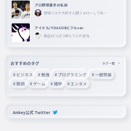
プロ野球選手の名前
野球バスケ大好き人間フォローしてね―
アイドル/YOASOBI/フルver.
跋@ばつばつ㈱らりられ支社
おすすめのタグ
タグ一覧
# ビジネス
# 勉強
# プログラミング
# 一般常識
# 歌詞
# ゲーム
# 雑学
# エンタメ
Ankey公式 Twitter