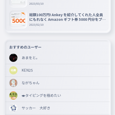
2023/03/10
総額100万円! Ankey を紹介してくれた人全員
にもれなく Amazon ギフト券 5000 円分をプレ
ゼントキャンペーン!!
2023/02/10
おすすめのユーザー
あまをと。
KEN25
ながちゃん
🍣タイピングを極めたい
サッカー 大好き