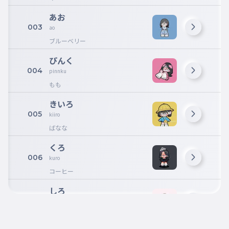
あお
003
ao
ブルーベリー
ぴんく
004
pinnku
もも
きいろ
005
kiiro
ばなな
くろ
006
kuro
コーヒー
しろ
007
siro
しろごはん