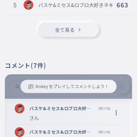
5
663
バスケ&ミセス&ロブロ大好きネキ
かばやきさん
019
かばやきさん
ガツンとみかん
020
全て見る
がつんとみかん
クッキー
021
くっきー
しみチョコ
022
コメント
(7件)
しみちょこ
ガム
023
がむ
Ankey をプレイしてコメントしよう！
せんべい
024
※誹謗中傷、不適切なコメントはお控え下さい。
せんべい
※コメントするには、ログインが必要です。
バスケ&ミセス&ロブロ大好き
7月17日
ネルネルネルネ
ネキ
025
さん
ねるねるねるね
バスケ&ミセス&ロブロ大好き
7月17日