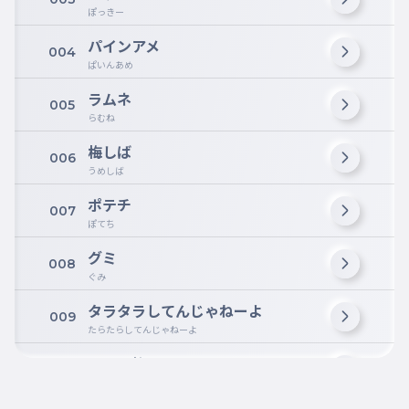
ぽっきー
パインアメ
004
ぱいんあめ
ラムネ
005
らむね
梅しば
006
うめしば
ポテチ
007
ぽてち
グミ
008
ぐみ
タラタラしてんじゃねーよ
009
たらたらしてんじゃねーよ
うまい棒
010
うまいぼう