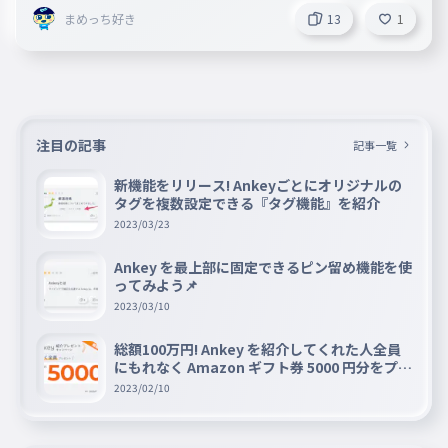
承ください。 何ありましたら、情報が入り次第ここに載せ
まめっち好き
13
1
ますので、ご了承ください。次回は2番目以降を制作します
。すごいと思ったら❤をお願いします。皆様の御感想等楽し
みに待っております。 妹垢:http://ankey.io/@tiikawa_love
注目の記事
記事一覧
新機能をリリース! Ankeyごとにオリジナルの
タグを複数設定できる『タグ機能』を紹介
2023/03/23
Ankey を最上部に固定できるピン留め機能を使
ってみよう📌
2023/03/10
総額100万円! Ankey を紹介してくれた人全員
にもれなく Amazon ギフト券 5000 円分をプレ
ゼントキャンペーン!!
2023/02/10