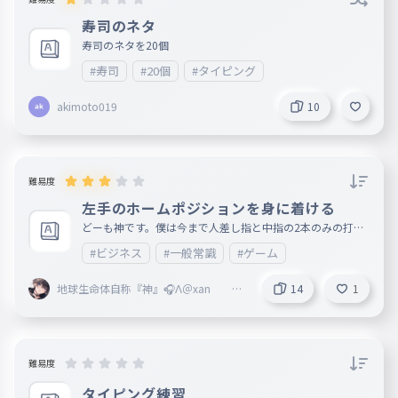
寿司のネタ
寿司のネタを20個
#寿司
#20個
#タイピング
akimoto019
10
難易度
左手のホームポジションを身に着ける
どーも神です。僕は今まで人差し指と中指の2本のみの打法
だったのでそろそろちゃんとしようかなと思いました。
#ビジネス
#一般常識
#ゲーム
地球生命体自称『神』🎧Λ＠xan @
14
1
Vertex本部 @fastest 副リーダー
難易度
タイピング練習