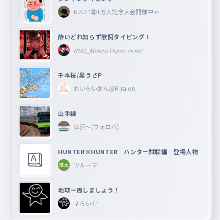
N.S.21㊗︎1万人記念大会開催中🎉
酔いどれ知らず歌詞タイピング！
𝐻𝑀𝑍_𝑀𝑜𝑘𝑒𝑦𝑎 𝐷𝑒𝑝𝑢𝑡𝑦 𝑜𝑤𝑛𝑒𝑟
千本桜/黒うさP
れいらいおん@R-raion
山手線
舞浜〜(フォロバ)
HUNTER×HUNTER ハンター試験編 登場人物
ツルーマ
地球一周しましょう！
すらいむ