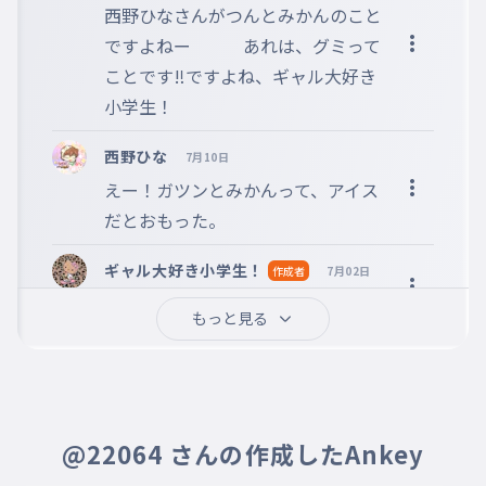
ネキ
西野ひなさんがつんとみかんのこと
ですよねー　　　あれは、グミって
ことです‼️ですよね、ギャル大好き
小学生！
西野ひな
7月10日
えー！ガツンとみかんって、アイス
だとおもった。
ギャル大好き小学生！
作成者
7月02日
入ってないよ
もっと見る
西野ひな
6月18日
これ、お菓子タイピングですよね。
アイスが入ってたよー
@22064 さんの作成したAnkey
☆さらちゃ★
5月11日