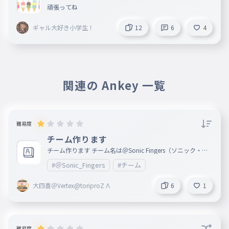
頑張ってね
ギャル大好き小学生！
12
6
4
関連の Ankey 一覧
難易度
チーム作ります
チーム作ります チーム名は＠Sonic Fingers（ソニック・フ
ィンガーズ）です 人数は大体10人くらいにしときます 1, 2,
#＠Sonic_Fingers
#チーム
3, 4, 5, 6, 7, 8, 9, 10, 主な活動 タイピング力の向上が主
です パドレ https://padlet.com/2101002h/sonic-fingers-
6h63svc0e15hs1tu 入りたい人はコメントまたはパドレの受
大四喜＠Vertex@toriproZ Λ
6
1
付に言ってください 入っていいと言われた人は名前の後ろ
に＠Sonic Fingersとつけてください
難易度