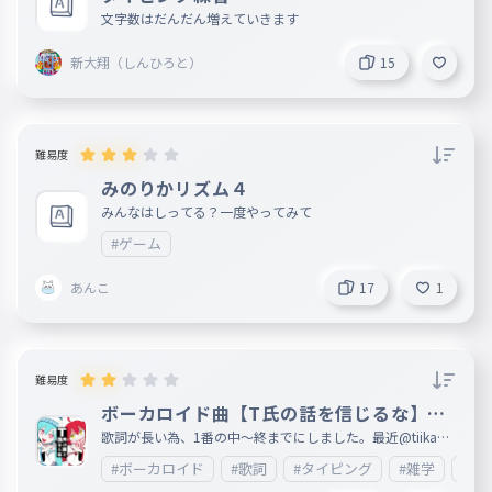
文字数はだんだん増えていきます
新大翔（しんひろと）
15
難易度
みのりかリズム４
みんなはしってる？一度やってみて
#ゲーム
あんこ
17
1
難易度
ボーカロイド曲【T氏の話を信じるな】歌
詞1番(中〜終)
歌詞が長い為、1番の中〜終までにしました。最近@tiikawa
_loveが歌うようになってきたので、 あとカラオケ🎤もこれ
#ボーカロイド
#歌詞
#タイピング
#雑学
#エ
歌ったことあるのでこれにしました。歌詞が長いので、文字
が間違えてしまっているところが複数あると思います。ご了