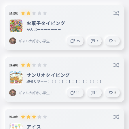
食べたくなってきたぁ〜🤤
難易度
凍結されたユーザー
5月01日
お菓子タイピング
おっとっとがおっととになってるの
がんばーーーーーーー
で修正よろしく
ギャル大好き小学生！
25
7
5
難易度
サンリオタイピング
頑張りやーー！！！！！！！！！！！！！！！！
ギャル大好き小学生！
11
1
5
難易度
アイス