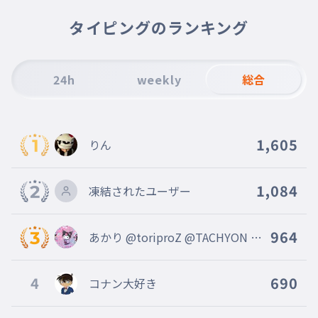
マシュマロ
011
ましゅまろ
タイピングのランキング
ぺこちゃん
012
ぺこちゃん
24h
weekly
総合
おっとっと
013
おっとと
キャベツ太郎
014
1,605
りん
きゃべつたろう
わたがし
015
わたがし
1,084
凍結されたユーザー
チョコ
016
ちょこ
964
あかり @toriproZ @TACHYON @r
チョコマシュマロ
ibbon 〔Eclipse〕
017
ちょこましゅまろ
4
690
コナン大好き
果汁ぐみ
018
かじゅうぐみ