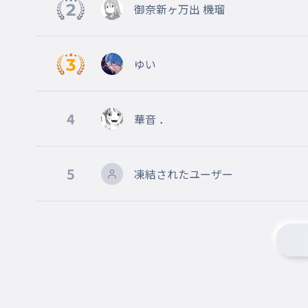
御奈新ヶ万出 機瑠
本当にごめんね
ゆい
4
華音 ．
5
凍結されたユーザー