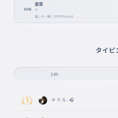
愛菜
006
80
推しが一緒！(STPRFamily)
りー
007
80
やってるゲームがほぼ一緒！
タイピ
不破 無定期の活動休止
008
むげん
今はもうankeyできないんだってさ、、
24h
ネッ友まだまだいるんだけど
009
まだまだいっぱいいるよ
まじでいるから！？
＃ り ら . 🎧
一応僕のことをフォローしてくれてる子だ
010
ごめんね