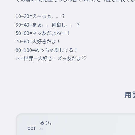
10~20=えーっと、、？

30~40=まぁ、、仲良し、、？

50~60=ネッ友だよねー！

70~80=大好きだよ！

90~100=めっちゃ愛してる！

∞=世界一大好き！ズッ友だよ♡
用
るり。
001
80