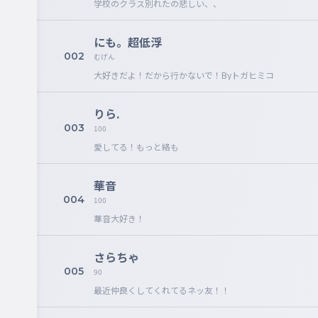
学校のクラス別れたの悲しい、、
にも。超低浮
002
むげん
大好きだよ！だから行かないで！Byトガヒミコ
りら.
003
100
愛してる！もっと絡も
華音
004
100
華音大好き！
さらちゃ
005
90
最近仲良くしてくれてるネッ友！！