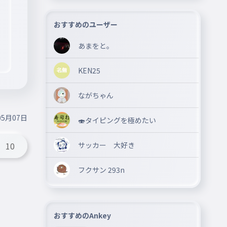
おすすめのユーザー
あまをと。
KEN25
ながちゃん
05月07日
🍣タイピングを極めたい
サッカー 大好き
10
フクサン 293n
おすすめのAnkey