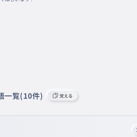
語一覧(10件)
覚える