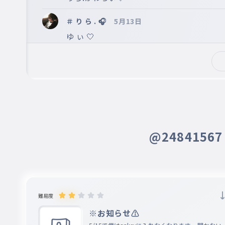
＃ り ら . 🎧
5月13日
ゆ ぃ 🤍

ぅ ん ， 絡 も ‼️
ゆい
5月10日
作成者
ゆーとさん

僕もごめん！お互いムキになってたんだね
凍結されたユーザー
5月10日
@2484156
この前のことについてですが僕も少しムキ
ゆい
5月09日
作成者
りら！

いーよ♡やったぁ💕からも！
難易度
※お知らせ⚠️
＃ り ら . 🎧
5月09日