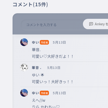
コメント
(15件)
Anke
※誹謗中傷、不適切なコメントはお控え下さい。
※コメントするには、ログインが必要です。
ゆい
5月13日
作成者
華音.

可愛い♡大好きだよ！！
華音 ．
5月13日
ゆい 🌟

可愛いっ！大好きっ！！
ゆい
5月13日
作成者
えへ//w

りら.かわちぃ♡