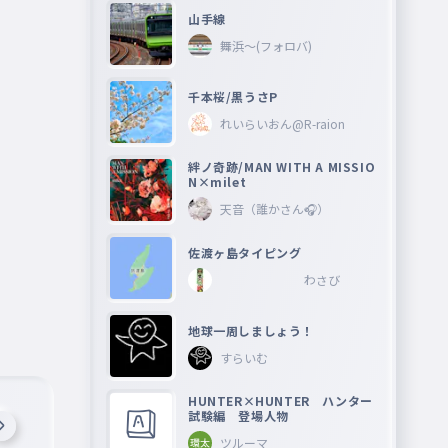
山手線
舞浜〜(フォロバ)
千本桜/黒うさP
れいらいおん@R-raion
絆ノ奇跡/MAN WITH A MISSIO
N×milet
天音（誰かさん🎧）
佐渡ヶ島タイピング
わさび
地球一周しましょう！
すらいむ
HUNTER×HUNTER ハンター
試験編 登場人物
ツルーマ