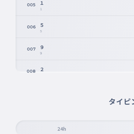
１
005
１
５
006
５
９
007
９
２
008
２
６
009
６
タイピ
５
010
５
24h