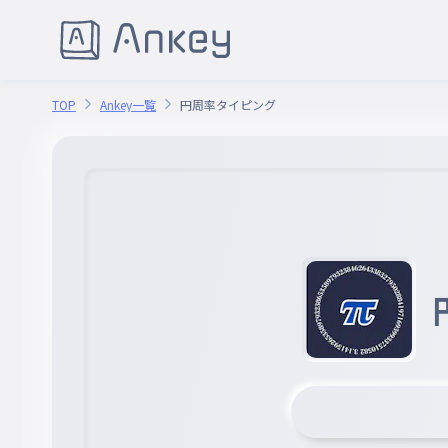
TOP
Ankey一覧
円周率タイピング