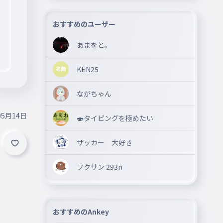
おすすめのユーザー
あまをと。
KEN25
ながちゃん
05月14日
🍣タイピングを極めたい
サッカー 大好き
フクサン 293n
おすすめのAnkey