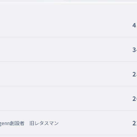
4
3
2
2
2
enn創設者 旧レタスマン