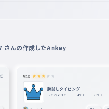
07 さんの作成したAnkey
難易度
腕試しタイピング
に
ランク/スコア D 〜499 C 〜799 B 〜129
9 A 〜1599 S 〜1999 Z 〜2499 
499 α+ 3500〜