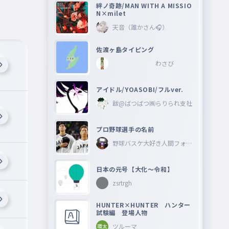
絆ノ奇跡/MAN WITH A MISSIO
N×milet
天音（誰かさん🎧）
佐渡ヶ島タイピング
わさび
アイドル/YOASOBI/フルver.
跋@ばつばつ㈱らりられ支社
プロ野球選手の名前
野球バスケ大好き人間フォロ
ーしてね―
日本の元号【大化〜令和】
zsrtrgh
HUNTER×HUNTER ハンター
試験編 登場人物
ツルーマ