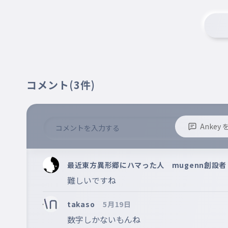
３
017
３
２
018
２
３
019
コメント
(3件)
３
８
020
８
Anke
４
※誹謗中傷、不適切なコメントはお控え下さい。
021
※コメントするには、ログインが必要です。
４
最近東方異形郷にハマった人 mugenn創設
難しいですね
６
022
６
takaso
5月19日
数字しかないもんね
２