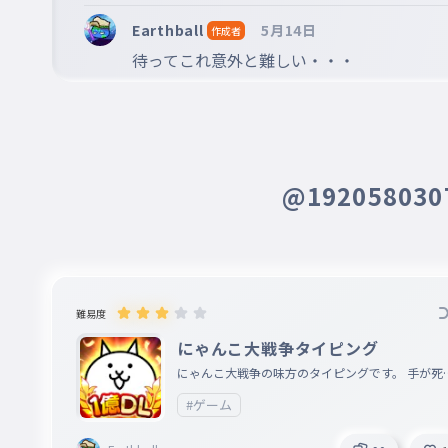
023
２
Earthball
5月14日
作成者
待ってこれ意外と難しい・・・
６
024
６
４
025
４
@19205803
３
026
３
３
027
難易度
３
にゃんこ大戦争タイピング
８
にゃんこ大戦争の味方のタイピングです。 手が死
028
８
ました。(;´Д｀)ﾊｧﾊｧ
#ゲーム
３
029