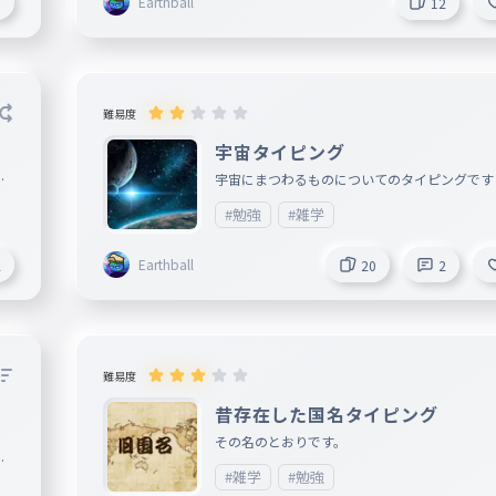
Earthball
1
12
難易度
宇宙タイピング
な
宇宙にまつわるものについてのタイピングです
（
#勉強
#雑学
Earthball
2
20
2
難易度
昔存在した国名タイピング
その名のとおりです。
し
#雑学
#勉強