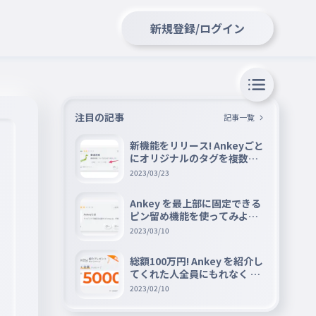
新規登録/ログイン
注目の記事
記事一覧
新機能をリリース! Ankeyごと
にオリジナルのタグを複数設
定できる『タグ機能』を紹介
2023/03/23
Ankey を最上部に固定できる
ピン留め機能を使ってみよう
📌
2023/03/10
総額100万円! Ankey を紹介し
てくれた人全員にもれなく A
mazon ギフト券 5000 円分を
2023/02/10
プレゼントキャンペーン!!