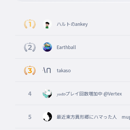
３
011
３
５
ハルトのankey
012
５
８
Earthball
013
８
９
014
takaso
９
７
015
4
𝔂𝓾𝓽𝓸プレイ回数増加中 @Vertex
７
９
016
5
９
最近東方異形郷にハマった人 mug