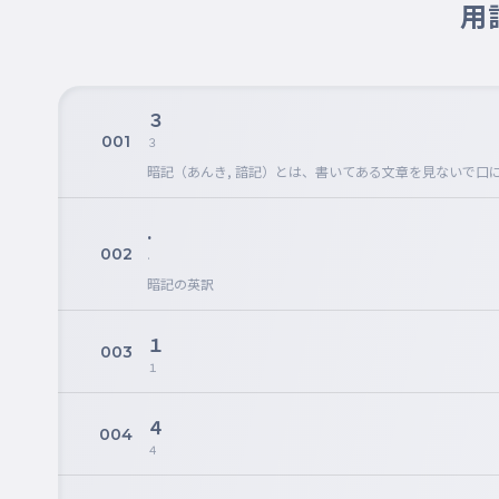
用
３
001
３
暗記（あんき, 諳記）とは、書いてある文章を見ないで
.
002
.
暗記の英訳
１
003
１
４
004
４