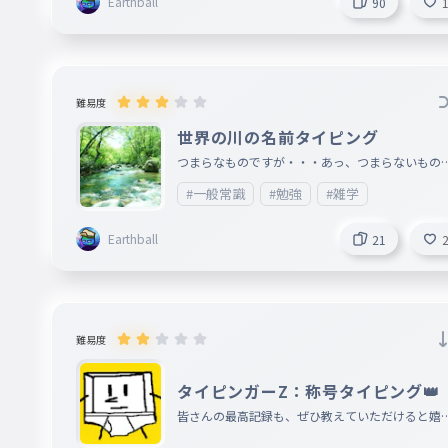
Earthball
90
３
２
030
２
難易度
世界の川の名前タイピング
７
031
つまらなものですが・・・あっ、つまらないもの
７
らいりません。まぁ、つまらなくはないかもね。
#一般常識
#勉強
#雑学
人によるけど）
９
032
９
Earthball
21
５
033
５
難易度
０
034
０
タイピンガーZ：称号タイピング👑
皆さんの最高記録も、ぜひ教えていただけると嬉
２
いです！ 画像もあります！
035