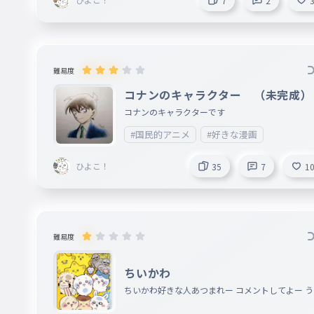
7
2
難易度
コナンのキャラクター （未完成）
コナンのキャラクターです
#国民的アニメ
#好きな漫画
ひよこ！
35
7
1
難易度
ちいかわ
ちいかわ好きな人あつまれー コメントしてよー う
の推しはうさぎとあの子とラッコです♡