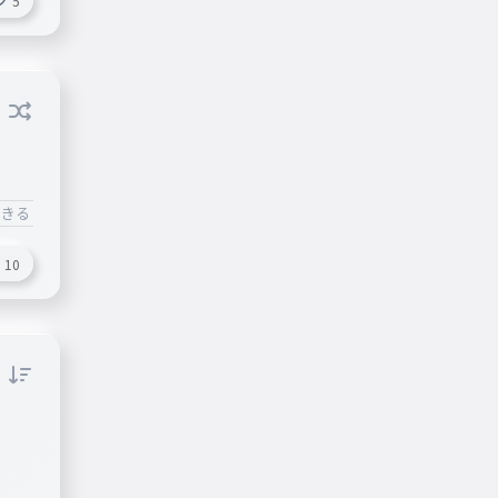
5
できる
#頑張れ
10