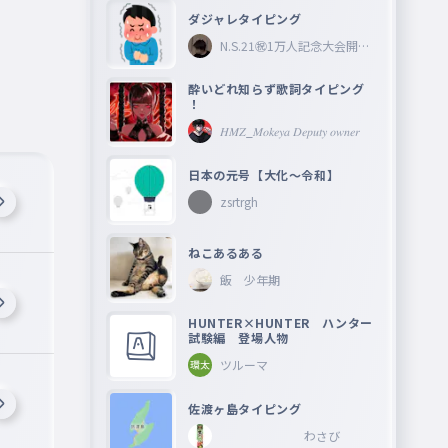
ダジャレタイピング
N.S.21㊗︎1万人記念大会開催
中🎉
酔いどれ知らず歌詞タイピング
！
𝐻𝑀𝑍_𝑀𝑜𝑘𝑒𝑦𝑎 𝐷𝑒𝑝𝑢𝑡𝑦 𝑜𝑤𝑛𝑒𝑟
日本の元号【大化〜令和】
zsrtrgh
ねこあるある
飯 少年期
HUNTER×HUNTER ハンター
試験編 登場人物
ツルーマ
佐渡ヶ島タイピング
わさび