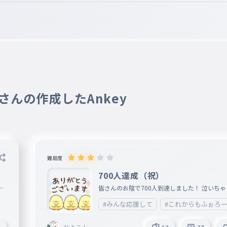
9 さんの作成したAnkey
難易度
700人達成（祝）
見
皆さんのお陰で700人到達しました！ 泣いちゃ
〜😭 これからもネッ友とフォロワーいっぱい
#みんな応援して
#これからもふぉろ
きます！ これからも仲良くしてしてください！ み
なもコメントにおめでとうって送って欲しい ニュー
ひよこ！