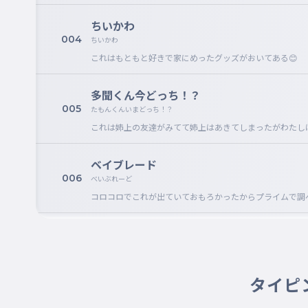
ちいかわ
004
ちいかわ
これはもともと好きで家にめったグッズがおいてある😊
多聞くん今どっち！？
005
たもんくんいまどっち！？
これは姉上の友達がみてて姉上はあきてしまったがわたし
ベイブレード
006
べいぶれーど
コロコロでこれが出ていておもろかったからプライムで調
チェンソーマン
007
チェンソーマン
これは普通に
タイピ