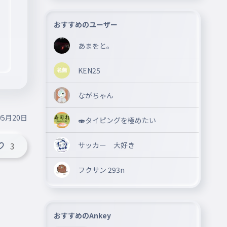
おすすめのユーザー
あまをと。
KEN25
ながちゃん
05月20日
🍣タイピングを極めたい
サッカー 大好き
3
フクサン 293n
おすすめのAnkey