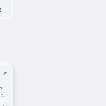
うよ
集めて
ーまってるぜ
#ニュースみたいに言う
#フォロワー700人到達
ん