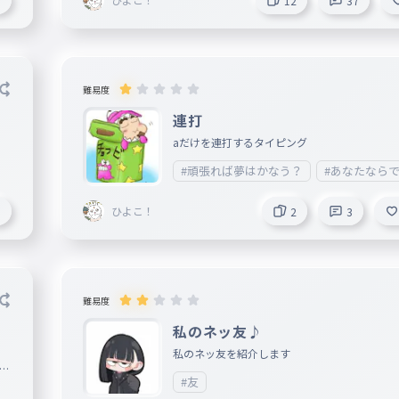
3
12
37
スみたいに言うね！
難易度
連打
aだけを連打するタイピング
#頑張れば夢はかなう？
#あなたなら
ひよこ！
0
2
3
難易度
私のネッ友♪
私のネッ友を紹介します
ち
#友