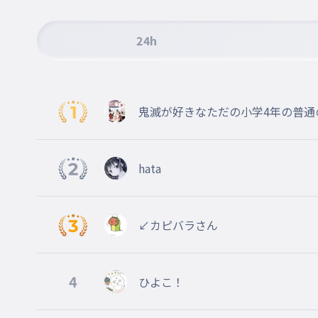
24h
鬼滅が好きなただの小学4年の普通
hata
↙︎カピバラさん
4
ひよこ！