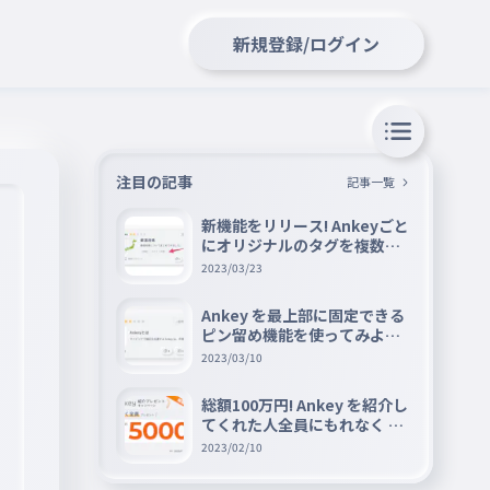
新規登録/ログイン
注目の記事
記事一覧
新機能をリリース! Ankeyごと
にオリジナルのタグを複数設
定できる『タグ機能』を紹介
2023/03/23
Ankey を最上部に固定できる
ピン留め機能を使ってみよう
📌
2023/03/10
総額100万円! Ankey を紹介し
てくれた人全員にもれなく A
mazon ギフト券 5000 円分を
2023/02/10
プレゼントキャンペーン!!