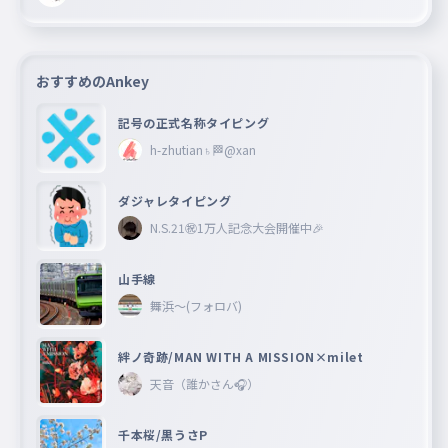
おすすめのAnkey
記号の正式名称タイピング
h-zhutian♄🏁@xan
ダジャレタイピング
N.S.21㊗︎1万人記念大会開催中🎉
山手線
舞浜〜(フォロバ)
絆ノ奇跡/MAN WITH A MISSION×milet
天音（誰かさん🎧）
千本桜/黒うさP