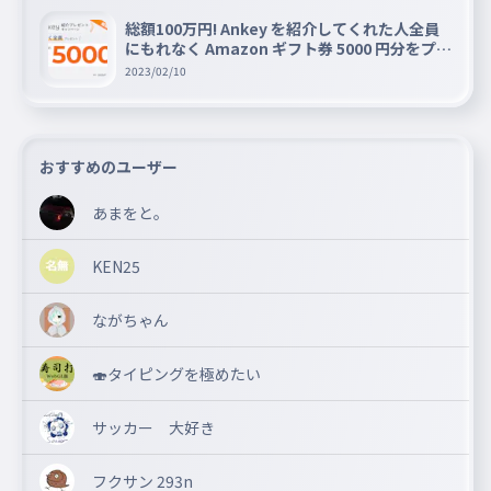
総額100万円! Ankey を紹介してくれた人全員
にもれなく Amazon ギフト券 5000 円分をプレ
ゼントキャンペーン!!
2023/02/10
おすすめのユーザー
あまをと。
KEN25
ながちゃん
🍣タイピングを極めたい
サッカー 大好き
フクサン 293n