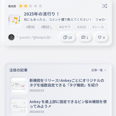
難易度
2025年の流行り！
他にもあったら、コメント欄で教えてください！ フォロバ
します！ フォロー遅れたらすみません！ 初投稿です！
#歌詞
#腕試し
#はやり
#2025
#シール
#
*. 𝕡𝕠𝕟𝕚𝕥𝕖 .*@toriproZβ@Li
10
1
4
mitles
注目の記事
記事一覧
新機能をリリース! Ankeyごとにオリジナルの
タグを複数設定できる『タグ機能』を紹介
2023/03/23
Ankey を最上部に固定できるピン留め機能を使
ってみよう📌
2023/03/10