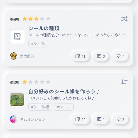
難易度
シールの種類
シールの種類を打つだけ！ ・ないシールあったらごめんな
さい
#シール
犬大好き
21
2
4
難易度
自分好みのシール帳を作ろう♪
コメントして何番だったかおしえてね♪
#シール帳
#シール
キムミンジョン
20
1
3