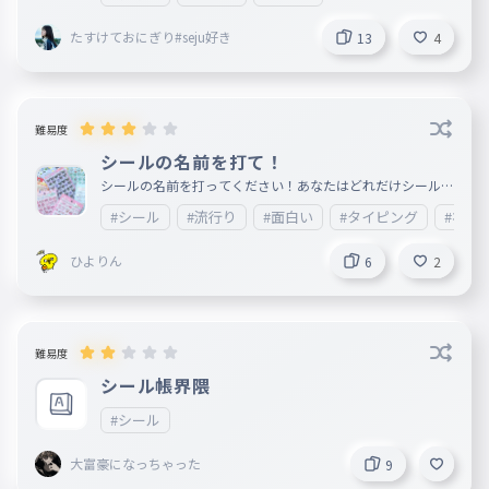
たすけておにぎり#seju好き
13
4
難易度
シールの名前を打て！
シールの名前を打ってください！あなたはどれだけシールの
名前を知ってるいますか？
#シール
#流行り
#面白い
#タイピング
#初心
ひよりん
6
2
難易度
シール帳界隈
#シール
大富豪になっちゃった
9