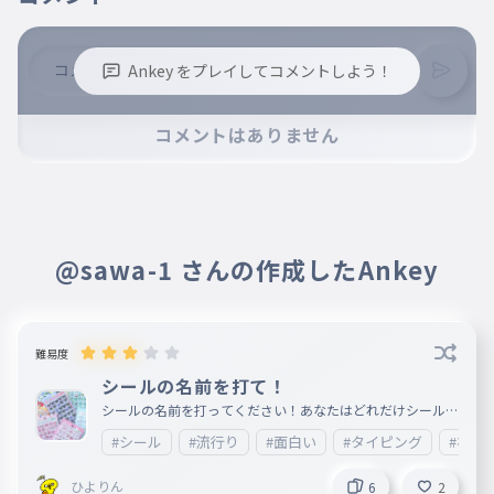
Ankey をプレイしてコメントしよう！
※誹謗中傷、不適切なコメントはお控え下さい。
コメントはありません
※コメントするには、ログインが必要です。
@sawa-1 さんの作成したAnkey
難易度
シールの名前を打て！
シールの名前を打ってください！あなたはどれだけシールの
名前を知ってるいますか？
#シール
#流行り
#面白い
#タイピング
#初心
ひよりん
6
2