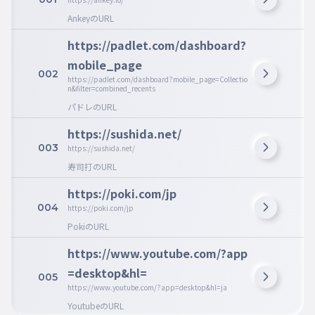
AnkeyのURL
https://padlet.com/dashboard?
mobile_page
002
https://padlet.com/dashboard?mobile_page=Collectio
n&filter=combined_recents
パドレのURL
https://sushida.net/
003
https://sushida.net/
寿司打のURL
https://poki.com/jp
004
https://poki.com/jp
PokiのURL
https://www.youtube.com/?app
=desktop&hl=
005
https://www.youtube.com/?app=desktop&hl=ja
YoutubeのURL