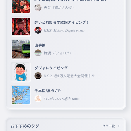
天音（誰かさん🎧）
酔いどれ知らず歌詞タイピング！
𝐻𝑀𝑍_𝑀𝑜𝑘𝑒𝑦𝑎 𝐷𝑒𝑝𝑢𝑡𝑦 𝑜𝑤𝑛𝑒𝑟
山手線
舞浜〜(フォロバ)
ダジャレタイピング
N.S.21㊗︎1万人記念大会開催中🎉
千本桜/黒うさP
れいらいおん@R-raion
おすすめのタグ
タグ一覧