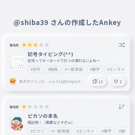
@shiba39 さんの作成したAnkey
難易度
記号タイピング(^^)
記号ってキーボードで打つの慣れないよね〜
#記号
#勉強
#一般常識
#雑学
#エンタメ
柴犬大ファン🫠 ふぉろば@toriproZβ
13
2
本部役員
難易度
ピカソの本名
暗記用！（需要なさすぎｗ）
#ピカソ
#一般常識
#エンタメ
#雑学
#勉強