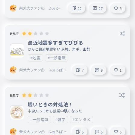
柴犬大ファン🫠 ふぉろば
22
27
5
@toriproZβ本部役員
難易度
最近地震多すぎてびびる
ほんと最近地震多い 茨城、岩手、山梨
#地震
#一般常識
柴犬大ファン🫠 ふぉろば@
7
9
1
toriproZβ本部役員
難易度
眠いときの対処法！
中学入ってから授業中眠くなった
#一般常識
#雑学
#エンタメ
柴犬大ファン🫠 ふぉろば@
5
6
6