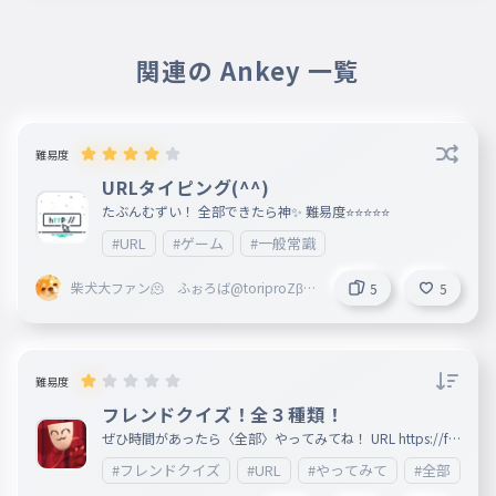
関連の Ankey 一覧
難易度
URLタイピング(^^)
たぶんむずい！ 全部できたら神✨ 難易度⭐⭐⭐⭐⭐
#URL
#ゲーム
#一般常識
柴犬大ファン🫠 ふぉろば@toriproZβ本
5
5
部役員
難易度
フレンドクイズ！全３種類！
ぜひ時間があったら〈全部〉やってみてね！ URL https://fri
endquiz.me/quiz/QdjLvRYz https://friendquiz.me/quiz/5K
#フレンドクイズ
#URL
#やってみて
#全部
ry6zq8 https://friendquiz.me/quiz/CDxK3ubV