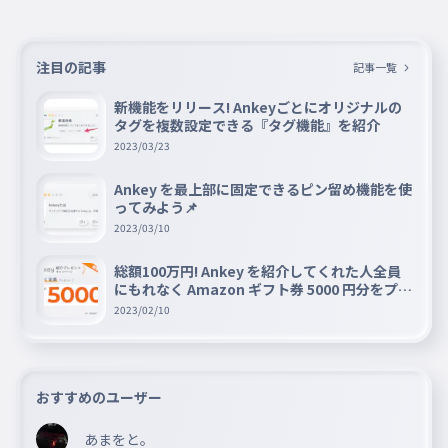
w.commentscreen.com/comments?id=2T1paGuELvmpuuV
O2ErI Miro Tolk的なやつ⇒https://fairmeeting.net/%E3%81
%97%E3%81%B0%E3%81%B5%E3%81%81%E3%82%9
3%E3%81%AE%E9%9B%91%E8%AB%87%E4%BC%9A ✨️
注目の記事
全部できたら天才✨️
記事一覧
新機能をリリース! Ankeyごとにオリジナルの
タグを複数設定できる『タグ機能』を紹介
2023/03/23
Ankey を最上部に固定できるピン留め機能を使
ってみよう📌
2023/03/10
総額100万円! Ankey を紹介してくれた人全員
にもれなく Amazon ギフト券 5000 円分をプレ
ゼントキャンペーン!!
2023/02/10
おすすめのユーザー
あまをと。