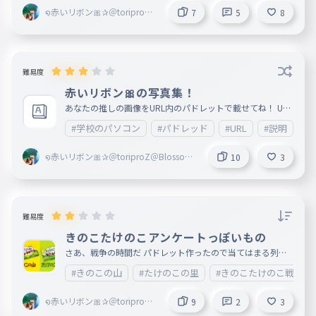
໑赤いリボン🎀✰＠toriproZ
7
5
8
＠Blossoms副＠marisa＠rib
bon創@mugenn
難易度
赤いリボン🎀の写真集！
あなたの推しの画像をURL内のパドレットで載せてね！ URL
↓ https://padlet.com/redribon419/red_ribbon_Photo
#学校のパソコン
#パドレッド
#URL
#説明
#
໑赤いリボン🎀✰＠toriproZ＠Blossoms
10
3
副＠marisa＠ribbon創@mugenn
難易度
きのこたけのこアンケートっぽいもの
さあ、戦争の時間だ パドレット作ったので当てはまる列に
コメントしてね！ URL↓ https://padlet.com/redribon419/
#きのこの山
#たけのこの里
#きのこたけのこ戦争
kinoko_vs_takenoko
໑赤いリボン🎀✰＠toriproZ
9
2
3
＠Blossoms副＠marisa＠rib