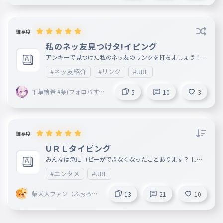
bon創@mugenn
難易度
私のネッ友見つけタ!イピング
アンキーで見つけた私のネッ友のリンクを打ちましょう！
みんなフォローしてあげてね〜！ https://ankey.io/@kazey
#ネッ友紹介
#リンク
#URL
a https://ankey.io/@himanyadayo https://ankey.io/@him
anya https://ankey.io/@fupi https://ankey.io/@kuromikan
n
千草結希 #条(フォロバする)
5
10
3
とペア画！
難易度
UＲＬタイピング
みんなは急にコピーができなくなったことあります？ しば
ふぁんが文字のコピーができなくなったときは英語を地道に
#エンタメ
#URL
１文字ずつ打っててめっちゃ大変だったｗ 【⚠️ここからよ
く読んで⚠️】 なんか入れてほしいURLあったらコメントで
言ってくれたら信用がある人（よほど変な人じゃない限りだ
柴犬大ファン（ふぉろば
13
21
10
いたいおけｗ） 宣伝URLも入れていいよー！ タイピングに
）🫠
ある画像はそのURL共有してくれた人のAnkeyアカウントだ
よ(^^) 【↓雑談所コピー用↓】↓ここでも自由にしゃべっ
てていいよ↓ メール？みたいなやり取り可能⇒https://ww