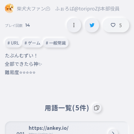
柴犬大ファン🫠 ふぉろば@toriproZβ本部役員
5
14
プレイ回数
# URL
# ゲーム
# 一般常識
たぶんむずい！

全部できたら神✨

難易度⭐⭐⭐⭐⭐
用語一覧(5件)
https://ankey.io/
001
https://ankey.io/