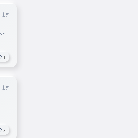
って
1
ャ
3