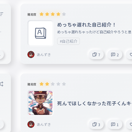
難易度
めっちゃ遅れた自己紹介！
い
めっちゃ遅れちゃったけど自己紹介やろうと思
やってみました！
#自己紹介
あんずき
4
7
2
難易度
死んでほしくなかった花子くんキ
ラ３選！
あんずき
2
3
1