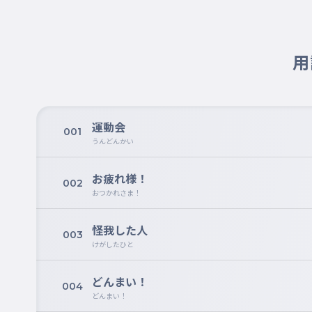
用
運動会
001
うんどんかい
お疲れ様！
002
おつかれさま！
怪我した人
003
けがしたひと
どんまい！
004
どんまい！