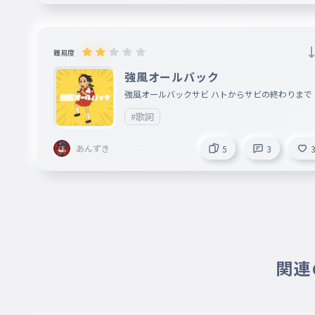
難易度
強風オールバック
強風オールバックサビ ハトからサビの終わりまで
#歌詞
あんずき
5
3
関連の