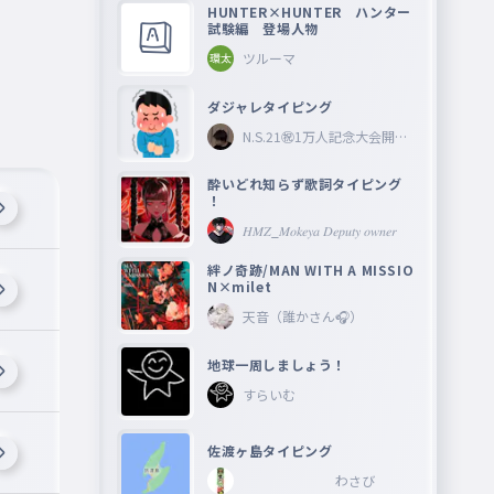
HUNTER×HUNTER ハンター
試験編 登場人物
ツルーマ
ダジャレタイピング
N.S.21㊗︎1万人記念大会開催
中🎉
酔いどれ知らず歌詞タイピング
！
𝐻𝑀𝑍_𝑀𝑜𝑘𝑒𝑦𝑎 𝐷𝑒𝑝𝑢𝑡𝑦 𝑜𝑤𝑛𝑒𝑟
絆ノ奇跡/MAN WITH A MISSIO
N×milet
天音（誰かさん🎧）
地球一周しましょう！
すらいむ
佐渡ヶ島タイピング
わさび