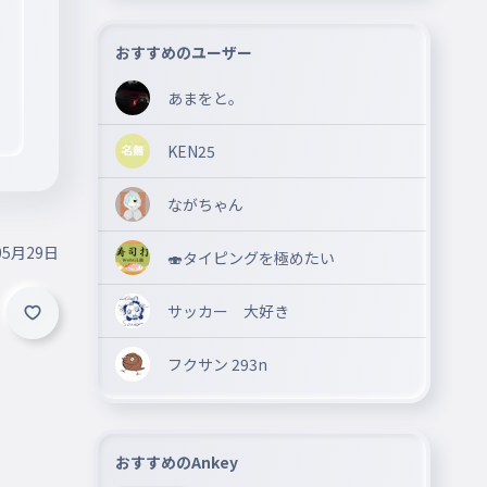
おすすめのユーザー
あまをと。
KEN25
ながちゃん
05月29日
🍣タイピングを極めたい
サッカー 大好き
フクサン 293n
おすすめのAnkey