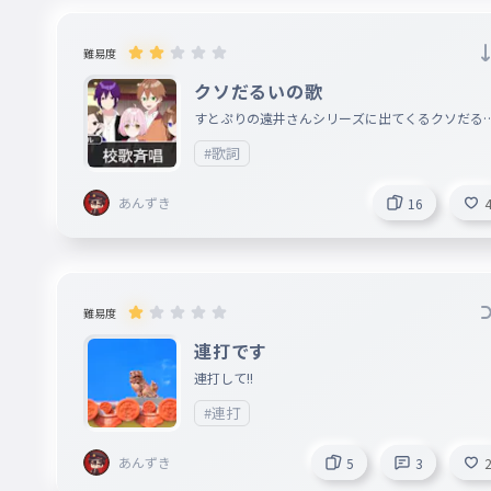
難易度
クソだるいの歌
すとぷりの遠井さんシリーズに出てくるクソだる
の歌です
#歌詞
あんずき
16
難易度
連打です
連打して!!
#連打
あんずき
5
3