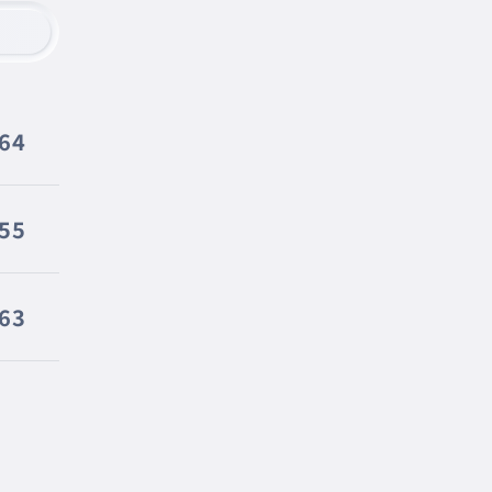
264
255
63