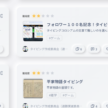
難易度
フォロワー１００名記念！タイピ
ガーZ 俺に勝てるかなタイピン
ま
タイピングコロシアムの文章で難しいのを選
俺に勝てたらめっちゃすごい！
#ゲーム
タイピング作成委員会（連勝
1
6
3
撲滅委員会委員長）
難易度
平家物語タイピング
。
平家物語の冒頭です。
#雑学
#ゲーム
タイピング作成委員会（連勝撲滅委員会
4