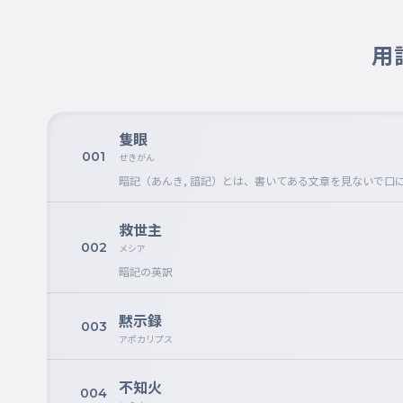
用
隻眼
001
せきがん
暗記（あんき, 諳記）とは、書いてある文章を見ないで
救世主
002
メシア
暗記の英訳
黙示録
003
アポカリプス
不知火
004