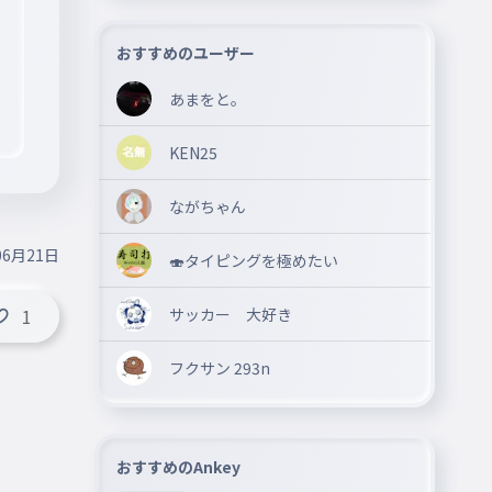
おすすめのユーザー
あまをと。
KEN25
ながちゃん
06月21日
🍣タイピングを極めたい
サッカー 大好き
1
フクサン 293n
おすすめのAnkey