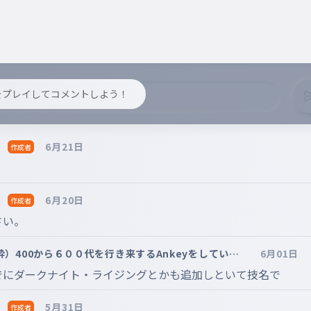
y をプレイしてコメントしよう！
）
6月21日
作成者
）
6月20日
作成者
さい。
）400から６００代を行き来するAnkeyをしていま
6月01日
でにダークナイト・ライジングとかも追加しといて技名で
）
5月31日
作成者