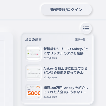
新規登録/ログイン
注目の記事
記事一覧
新機能をリリース! Ankeyごと
にオリジナルのタグを複数設
定できる『タグ機能』を紹介
2023/03/23
Ankey を最上部に固定できる
ピン留め機能を使ってみよう
📌
2023/03/10
総額100万円! Ankey を紹介し
てくれた人全員にもれなく A
mazon ギフト券 5000 円分を
2023/02/10
プレゼントキャンペーン!!