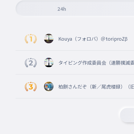
24h
Kouya（フォロバ）＠toriproZβ
タイピング作成委員会（連勝撲滅
柏餅さんだぞ（新／尾虎楼録）（旧／
ています