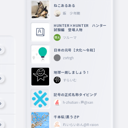
ねこあるある
飯 少年期
HUNTER×HUNTER ハンター
試験編 登場人物
ツルーマ
日本の元号【大化〜令和】
zsrtrgh
地球一周しましょう！
すらいむ
記号の正式名称タイピング
h-zhutian♄🏁@xan
千本桜/黒うさP
れいらいおん@R-raion