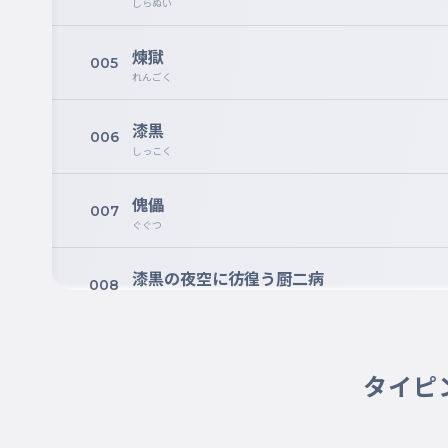
しらぬい
煉獄
005
れんごく
漆黒
006
しっこく
傀儡
007
ぐぐつ
漆黒の夜空に彷徨う厨二病
008
しっこくのよぞらにさまようちゅうにびょう
おとなになって黒歴史になる
009
おとなになってくろれきしになる
タイピ
ダークナイト・ライジング
010
ダークナイト・ライジング