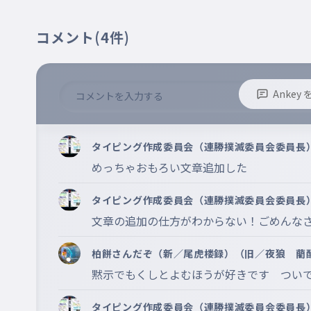
コメント
(4件)
Anke
※誹謗中傷、不適切なコメントはお控え下さい。
※コメントするには、ログインが必要です。
タイピング作成委員会（連勝撲滅委員会委員長
めっちゃおもろい文章追加した
タイピング作成委員会（連勝撲滅委員会委員長
文章の追加の仕方がわからない！ごめんな
柏餅さんだぞ（新／尾虎楼録）（旧／夜狼 藺酔
す
黙示でもくしとよむほうが好きです　つい
タイピング作成委員会（連勝撲滅委員会委員長