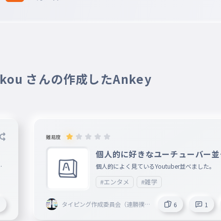
kkou さんの作成したAnkey
難易度
個人的に好きなユーチューバー並
ました
を
個人的によく見ているYoutuber並べました。
#エンタメ
#雑学
タイピング作成委員会（連勝撲
3
6
1
滅委員会委員長）