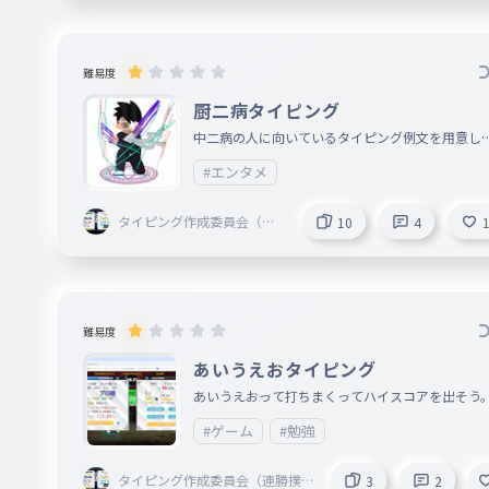
難易度
厨二病タイピング
中二病の人に向いているタイピング例文を用意し
した
#エンタメ
タイピング作成委員会（連
10
4
勝撲滅委員会委員長）
難易度
あいうえおタイピング
あいうえおって打ちまくってハイスコアを出そう
#ゲーム
#勉強
タイピング作成委員会（連勝撲
3
2