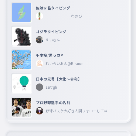
佐渡ヶ島タイピング
わさび
ゴジラタイピング
えいさん
千本桜/黒うさP
れいらいおん@R-raion
日本の元号【大化〜令和】
zsrtrgh
プロ野球選手の名前
野球バスケ大好き人間フォローしてね―