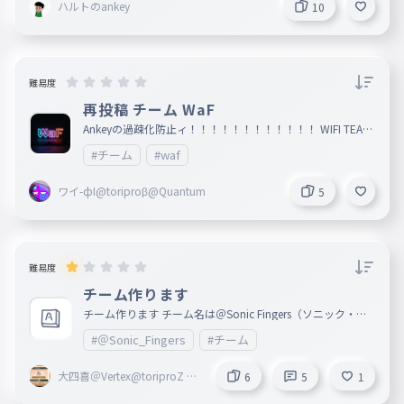
ハルトのankey
10
んなこと言って申し訳ございません。もし、嫌いじゃなかっ
たら、8月10日の日にタイピング3本くらい投稿します。い
つか返信待ってます。
難易度
再投稿 チーム WaF
Ankeyの過疎化防止ィ！！！！！！！！！！！！ WIFI TEAM
から名前変えたんで。 すでに入ってる人はWIFI TEAMからW
#チーム
#waf
aFにしてください。 このタイピングのスコアが1600超えた
ら参加OK👍️ 人数制限なしです。 WIFI TEAMのすでに入って
た人はメンバーは、またコメントで参加してくれ、大体の覚
ワイ-фI@toriproβ@Quantum
5
えてる人は乗せとくんで。 入りたい人はコメントで リーダ
ー : ワイ-фI 副リーダー : 1/2 自称タイピングガチ勢の中学2
年生 メンバー : tantanmen108
難易度
チーム作ります
チーム作ります チーム名は＠Sonic Fingers（ソニック・フ
ィンガーズ）です 人数は大体10人くらいにしときます 1,Aa
#＠Sonic_Fingers
#チーム
aaaaa 2,ガンダムガルバトス好き 3, 4, 5, 6, 7, 8, 9, 10, 主
な活動 タイピング力の向上が主です パドレ https://pa
dlet.com/2101002h/sonic-fingers-6h63svc0e15hs1tu 入り
大四喜＠Vertex@toriproZ Λ
6
5
1
たい人はコメントまたはパドレの受付に言ってください 入
＠Sonic Fingers創設者
っていいと言われた人は名前の後ろに＠Sonic Fingersとつけ