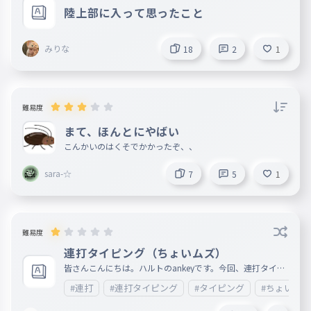
陸上部に入って思ったこと
みりな
18
2
1
難易度
まて、ほんとにやばい
こんかいのはくそでかかったぞ、、
sara-☆
7
5
1
難易度
連打タイピング（ちょいムズ）
皆さんこんにちは。ハルトのankeyです。今回、連打タイピ
ング（ちょいムズ）です。普通に、ネタ切れてます。助けて
#連打
#連打タイピング
#タイピング
#ちょいムズ
。あと、名前は言いたくなかったのですが、あいかさん。僕
のこと嫌いですか？こんな質問してすみませんですが、理由
は、なんか、ちょっと距離置かれてる気がして...。本当にこ