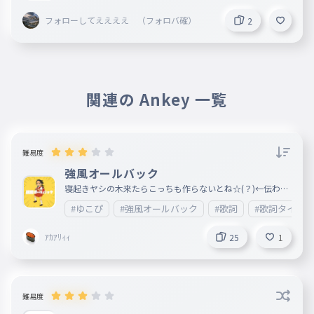
フォローしてええええ （フォロバ確）
2
関連の Ankey 一覧
難易度
強風オールバック
寝起きヤシの木来たらこっちも作らないとね☆(？)←伝わっ
てくれ!!!!!!!!!!!!
#ゆこぴ
#強風オールバック
#歌詞
#歌詞タイピ
ｱｶｱﾘｨｨ
25
1
難易度