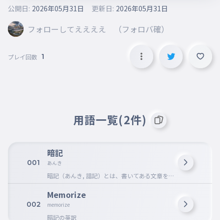
公開日:
2026年05月31日
更新日:
2026年05月31日
フォローしてええええ （フォロバ確）
1
プレイ回数
用語一覧(2件)
暗記
001
あんき
暗記（あんき, 諳記）とは、書いてある文章を
見ないで口に出して言えるようにするために覚
えること。記憶法の一種である。
Memorize
002
memorize
暗記の英訳