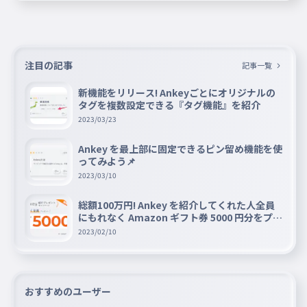
てください 自分の名前とタイピングの記録などを書いてく
ださい
注目の記事
記事一覧
新機能をリリース! Ankeyごとにオリジナルの
タグを複数設定できる『タグ機能』を紹介
2023/03/23
Ankey を最上部に固定できるピン留め機能を使
ってみよう📌
2023/03/10
総額100万円! Ankey を紹介してくれた人全員
にもれなく Amazon ギフト券 5000 円分をプレ
ゼントキャンペーン!!
2023/02/10
おすすめのユーザー