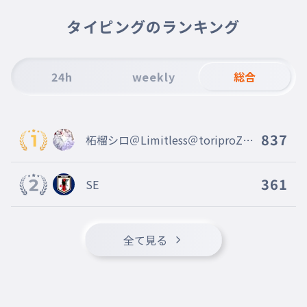
ねこ国王
010
タイピングのランキング
ねここくおう
24h
weekly
総合
837
柘榴シロ＠Limitless＠toriproZ＠
Blosso＠marisas
361
SE
全て見る