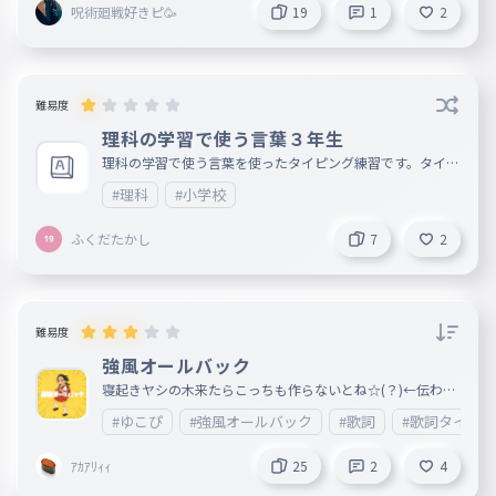
呪術廻戦好きピ🥳
19
1
2
難易度
理科の学習で使う言葉３年生
理科の学習で使う言葉を使ったタイピング練習です。タイピ
ング練習をしながら理科で使う言葉もいっしょに勉強しよう
#理科
#小学校
。
ふくだたかし
7
2
難易度
強風オールバック
寝起きヤシの木来たらこっちも作らないとね☆(？)←伝わっ
てくれ!!!!!!!!!!!!
#ゆこぴ
#強風オールバック
#歌詞
#歌詞タイピ
ｱｶｱﾘｨｨ
25
2
4