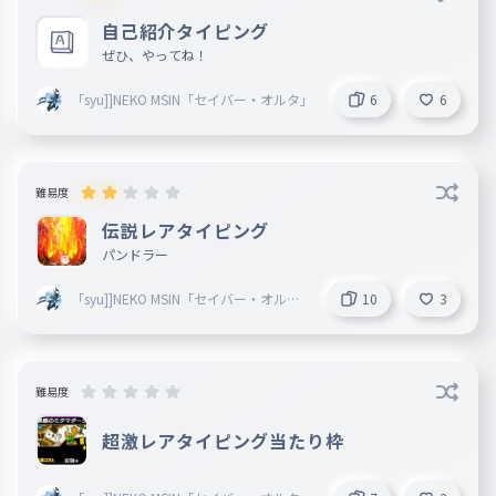
自己紹介タイピング
ぜひ、やってね！
「syu]]NEKO MSIN「セイバー・オルタ」
6
6
難易度
伝説レアタイピング
パンドラー
「syu]]NEKO MSIN「セイバー・オルタ
10
3
」
難易度
超激レアタイピング当たり枠