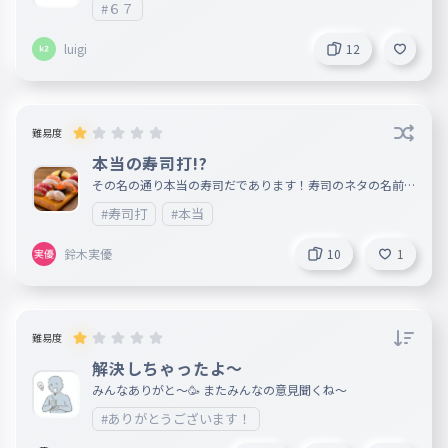
#６７
luigi
12
難易度
本当の寿司打!?
その名の通り本当の寿司だであります！寿司のネタの名前を
打ってください
#寿司打
#本当
鈴木実優
10
1
難易度
解決しちゃったよ〜
みんなありがと〜🥳 またみんなの意見聞くね〜
#ありがとうございます！