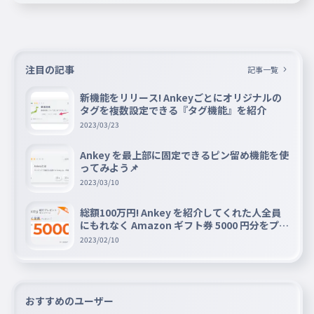
注目の記事
記事一覧
新機能をリリース! Ankeyごとにオリジナルの
タグを複数設定できる『タグ機能』を紹介
2023/03/23
Ankey を最上部に固定できるピン留め機能を使
ってみよう📌
2023/03/10
総額100万円! Ankey を紹介してくれた人全員
にもれなく Amazon ギフト券 5000 円分をプレ
ゼントキャンペーン!!
2023/02/10
おすすめのユーザー