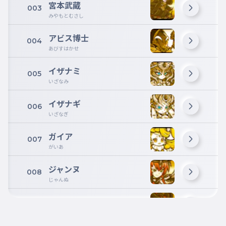
宮本武蔵
003
みやもとむさし
アビス博士
004
あびすはかせ
イザナミ
005
いざなみ
イザナギ
006
いざなぎ
ガイア
007
がいあ
ジャンヌ
008
じゃんぬ
バベル
009
ばべる