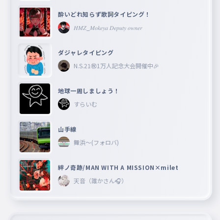
酔いどれ知らず歌詞タイピング！
𝐻𝑀𝑍_𝑀𝑜𝑘𝑒𝑦𝑎 𝐷𝑒𝑝𝑢𝑡𝑦 𝑜𝑤𝑛𝑒𝑟
ダジャレタイピング
N.S.21㊗︎1万人記念大会開催中🎉
地球一周しましょう！
すらいむ
山手線
舞浜〜(フォロバ)
絆ノ奇跡/MAN WITH A MISSION×milet
天音（誰かさん🎧）