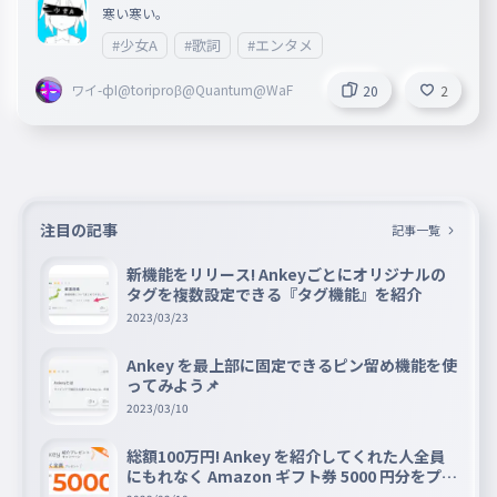
寒い寒い。
#少女A
#歌詞
#エンタメ
ワイ-фI@toriproβ@Quantum@WaF
20
2
注目の記事
記事一覧
新機能をリリース! Ankeyごとにオリジナルの
タグを複数設定できる『タグ機能』を紹介
2023/03/23
Ankey を最上部に固定できるピン留め機能を使
ってみよう📌
2023/03/10
総額100万円! Ankey を紹介してくれた人全員
にもれなく Amazon ギフト券 5000 円分をプレ
ゼントキャンペーン!!