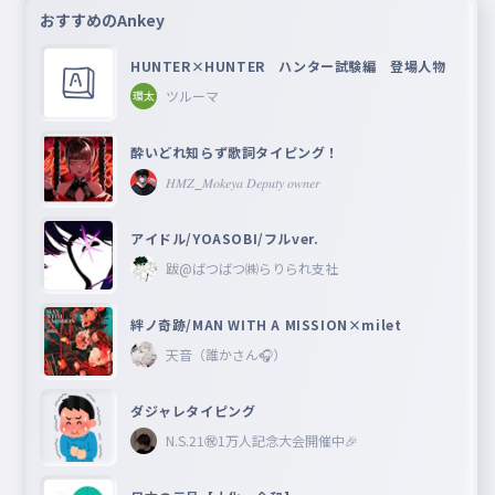
おすすめのAnkey
HUNTER×HUNTER ハンター試験編 登場人物
ツルーマ
酔いどれ知らず歌詞タイピング！
𝐻𝑀𝑍_𝑀𝑜𝑘𝑒𝑦𝑎 𝐷𝑒𝑝𝑢𝑡𝑦 𝑜𝑤𝑛𝑒𝑟
アイドル/YOASOBI/フルver.
跋@ばつばつ㈱らりられ支社
絆ノ奇跡/MAN WITH A MISSION×milet
天音（誰かさん🎧）
ダジャレタイピング
N.S.21㊗︎1万人記念大会開催中🎉