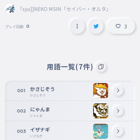
「syu]]NEKO MSIN「セイバー・オルタ」
3
0
プレイ回数
用語一覧(7件)
かさじぞう
001
かさじぞう
にゃんま
002
にゃんま
イザナギ
003
いざなぎ