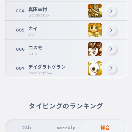
真田幸村
004
さなだゆきむら
カイ
005
かい
コスモ
006
こすも
デイダラトゲラン
007
でいだらとげらん
タイピングのランキング
24h
weekly
総合