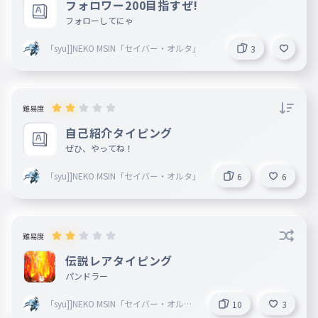
フォロワー200目指すぜ!
フォローしてにゃ
「syu]]NEKO MSIN「セイバー・オルタ」
3
難易度
自己紹介タイピング
ぜひ、やってね！
「syu]]NEKO MSIN「セイバー・オルタ」
6
6
難易度
伝説レアタイピング
パンドラー
「syu]]NEKO MSIN「セイバー・オルタ
10
3
」