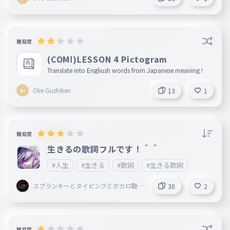
難易度
(COMⅠ)LESSON 4 Pictogram
Translate into Engliush words from Japanese meaning !
Olie Gushiken
13
1
難易度
生きるの歌詞フルです！＾＾
#人生
#生きる
#歌詞
#生きる歌詞
スプランキーとタイピングとボカロ聴
30
2
いてることしてる謎の小学生
難易度