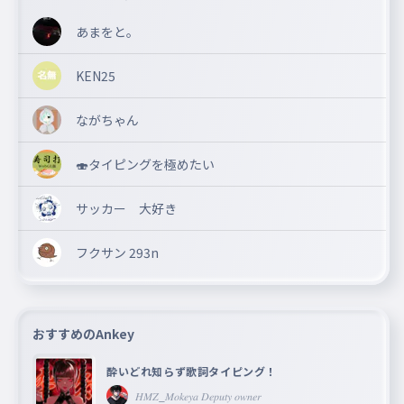
あまをと。
KEN25
ながちゃん
🍣タイピングを極めたい
サッカー 大好き
フクサン 293n
おすすめのAnkey
酔いどれ知らず歌詞タイピング！
𝐻𝑀𝑍_𝑀𝑜𝑘𝑒𝑦𝑎 𝐷𝑒𝑝𝑢𝑡𝑦 𝑜𝑤𝑛𝑒𝑟