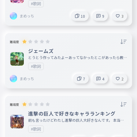
#歌詞
まめっち
10
9
3
難易度
ジェームズ
とうとう作ってみたよーあってなかったとこがあったら教え
てできれば続きも教えて（できれば） あとちょっとこれわ
#歌詞
たし怖いと思っちゃうんだよね やってくれー！
まめっち
7
4
2
難易度
進撃の巨人で好きなキャラランキング
前も言ったけどわたし進撃の巨人大好きなんです。 本当に
みんなにも見てほしいけどグロいから気をつけてね！ あと
#歌詞
毎回５位までしかやってないから今回は、１０位まで作って
みたよだからぜひやってね みんなの推しも教えてねー