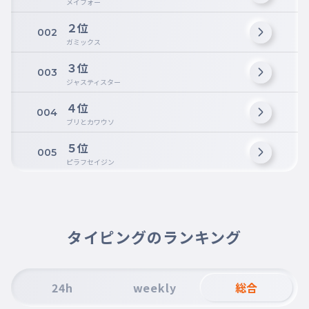
メイフォー
２位
002
ガミックス
３位
003
ジャスティスター
４位
004
ブリとカワウソ
５位
005
ピラフセイジン
タイピングのランキング
24h
weekly
総合