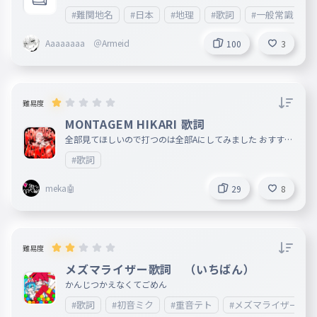
#難関地名
#日本
#地理
#歌詞
#一般常識
Aaaaaaaa ＠Armeid
100
3
難易度
MONTAGEM HIKARI 歌詞
全部見てほしいので打つのは全部Aにしてみました おすすめ
はその歌詞を読み終わったら次進むっていうのもいいと思い
#歌詞
ます
meka🤖
29
8
難易度
メズマライザー歌詞 （いちばん）
かんじつかえなくてごめん
#歌詞
#初音ミク
#重音テト
#メズマライザー