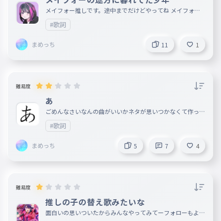
メイフォー推しです。途中までだけどやってね メイフォー
復帰したのマジで嬉しい
#歌詞
まめっち
11
1
難易度
あ
ごめんなさいなんの曲がいいかネタが思いつかなくて作って
欲しいのがあったら教えてくださいお願いします。
#歌詞
まめっち
5
7
4
難易度
推しの子の替え歌みたいな
面白いの思いついたからみんなやってみてーフォローもよろ
しく！