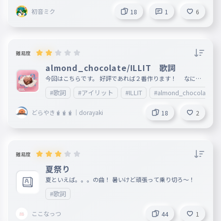
初音ミク
18
1
6
難易度
almond_chocolate/ILLIT 歌詞
今回はこちらです。 好評であれば２番作ります！ なにか
あったらコメント欄へ ✨️歌詞タイピングリクエスト募集中✨️
#歌詞
#アイリット
#ILLIT
#almond_chocolate
https://ankey.io/wordbooks/d5i770i9io6g02qaiokg 「◯
◯の種類」を中心におもしろいタイピングを 投稿していき
ます。 不定期とはなりますが、皆さんが楽しめるタイピン
どらやき🧋🧋🧋｜dorayaki
18
2
グを投稿します。 【プレイ回数 NO.1 pick up】 https://an
key.io/wordbooks/d38ikma9io6g035r0m
難易度
夏祭り
夏といえば。。。の曲！ 暑いけど頑張って乗り切ろ〜！
#歌詞
ここなっつ
44
1