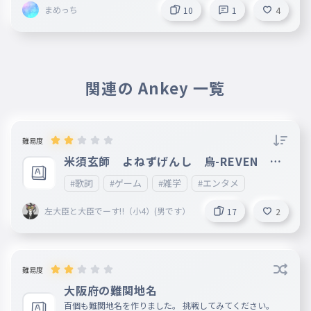
まめっち
10
1
4
関連の Ankey 一覧
難易度
米須玄師 よねずげんし 烏-REVEN １
番だけ
#歌詞
#ゲーム
#雑学
#エンタメ
左大臣と大臣でーす‼（小4）(男です）
17
2
難易度
大阪府の難関地名
百個も難関地名を作りました。 挑戦してみてください。