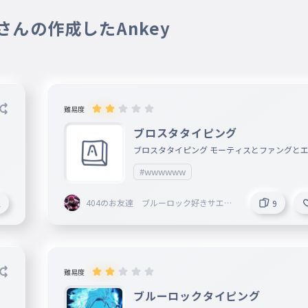
9 さんの作成したAnkey
難易度
ブロスタタイピング
ブロスタタイピング モーティスとファングと
ーが2000トロ モーティス大好き
#wwwwww
404のお友達 ブルーロック好きサエが
2
9
好きです
難易度
ブルーロックタイピング