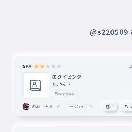
@s22050
難易度
あタイピング
あしかない
#wwwwww
404のお友達 ブルーロック好きサエが
3
好きです