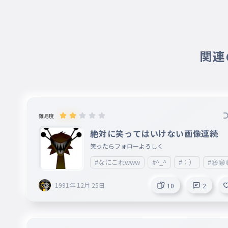
関連の
難易度
絶対に笑ってはいけない画像連続
笑ったらフォローよろしく
#なにこれwww
#^_^
#：）
#😃😁
1991年 12月 25日
10
2