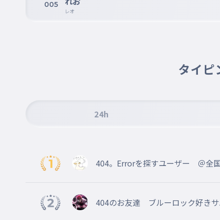
れお
005
レオ
タイピ
24h
404。Errorを探すユーザー ＠全
404のお友達 ブルーロック好き