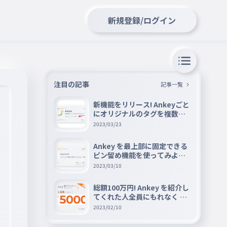
新規登録/ログイン
注目の記事
記事一覧
新機能をリリース! Ankeyごと
にオリジナルのタグを複数設
定できる『タグ機能』を紹介
2023/03/23
Ankey を最上部に固定できる
ピン留め機能を使ってみよう
📌
2023/03/10
総額100万円! Ankey を紹介し
てくれた人全員にもれなく A
mazon ギフト券 5000 円分を
2023/02/10
プレゼントキャンペーン!!