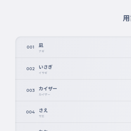
用
凪
001
ナギ
いさぎ
002
イサギ
カイザー
003
カイザー
さえ
004
サエ