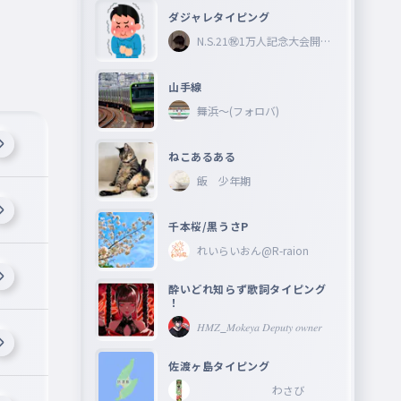
ダジャレタイピング
N.S.21㊗︎1万人記念大会開催
中🎉
山手線
舞浜〜(フォロバ)
ねこあるある
飯 少年期
千本桜/黒うさP
れいらいおん@R-raion
酔いどれ知らず歌詞タイピング
！
𝐻𝑀𝑍_𝑀𝑜𝑘𝑒𝑦𝑎 𝐷𝑒𝑝𝑢𝑡𝑦 𝑜𝑤𝑛𝑒𝑟
佐渡ヶ島タイピング
わさび