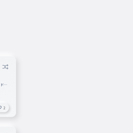
エドガ
2