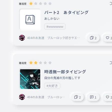
難易度
パート2 あタイピング
あしかない
#wwwwww
404のお友達 ブルーロック好きサエが
2
好きです
難易度
時透無一郎タイピング
自分の鬼滅の刃の推しです
#大好き
404のお友達 ブルーロック
2
1
好きサエが好きです