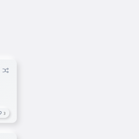
ロイよww
3