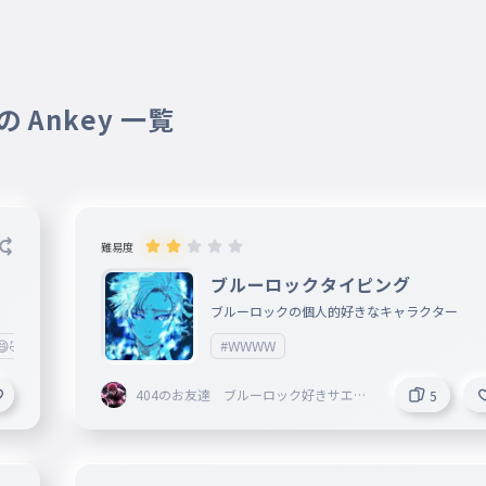
 Ankey 一覧
難易度
ブルーロックタイピング
ブルーロックの個人的好きなキャラクター
😄🤣🙂
#面白い
#ゲーム
#WWWW
#WWWW
#意味わからん
#クソオモ
404のお友達 ブルーロック好きサエが
5
好きです