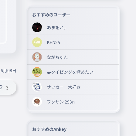
おすすめのユーザー
あまをと。
KEN25
ながちゃん
06月08日
🍣タイピングを極めたい
サッカー 大好き
3
フクサン 293n
おすすめのAnkey