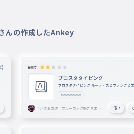
9 さんの作成したAnkey
難易度
ブロスタタイピング
ブロスタタイピング モーティスとファングと
ーが2000トロ モーティス大好き
#wwwwww
404のお友達 ブルーロック好きサエが
2
9
好きです