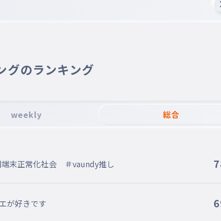
ングのランキング
weekly
総合
7
国端末正常化社会 ＃vaundy推し
6
サエが好きです