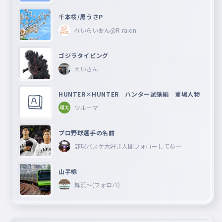
千本桜/黒うさP
れいらいおん@R-raion
ゴジラタイピング
えいさん
HUNTER×HUNTER ハンター試験編 登場人物
ツルーマ
プロ野球選手の名前
野球バスケ大好き人間フォローしてね―
山手線
舞浜〜(フォロバ)