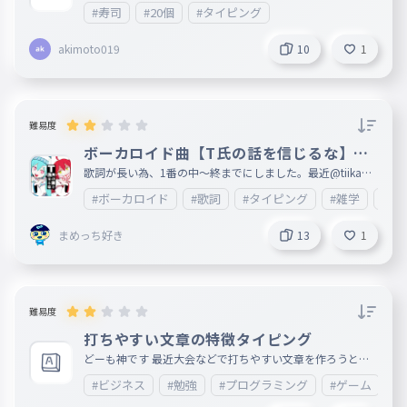
#寿司
#20個
#タイピング
akimoto019
10
1
難易度
ボーカロイド曲【T氏の話を信じるな】歌
詞1番(中〜終)
歌詞が長い為、1番の中〜終までにしました。最近@tiikawa
_loveが歌うようになってきたので、 あとカラオケ🎤もこれ
#ボーカロイド
#歌詞
#タイピング
#雑学
#エ
歌ったことあるのでこれにしました。歌詞が長いので、文字
が間違えてしまっているところが複数あると思います。ご了
承ください。 何ありましたら、情報が入り次第ここに載せ
まめっち好き
13
1
ますので、ご了承ください。次回は2番目以降を制作します
。すごいと思ったら❤をお願いします。皆様の御感想等楽し
みに待っております。 妹垢:http://ankey.io/@tiikawa_love
難易度
打ちやすい文章の特徴タイピング
どーも神です 最近大会などで打ちやすい文章を作ろうと他
作品の打ちやすい文章の特徴を調べた結果ある共通点がある
#ビジネス
#勉強
#プログラミング
#ゲーム
#
ことが分かりました。 是非参考にしてください。