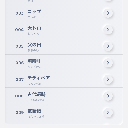
きた
コップ
003
こっぷ
大トロ
004
おおとろ
父の日
005
ちちのひ
腕時計
006
うでどけい
テディベア
007
てでぃべあ
古代遺跡
008
こだいいせき
電話帳
009
でんわちょう
試合速報