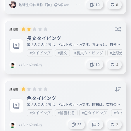
地球生命体自称『神』🎧Λ＠xan @
10
8
Vertex本部 @fastest 副リーダー
難易度
長文タイピング
皆さんこんにちは。ハルトのankeyです。ちょっと、自慢に
はなりますが、昨日にゃんこ大戦争やっていて、爆発並に、
#タイピング
#長文
#長文タイピング
#上級者
新レジェを進めました。そして、今日新レジェ全クリしまし
た（冠等（レジェンドはやった）、イディ（第三獲得できる
ステージ。謎の生命体みたいなやつです）、零レジェなどは
ハルトのankey
10
4
やっていないです。これからやります）というわけで、長文
タイピングについてですが、めちゃめちゃ長い文章が出てき
ます。あと、イディの攻略とか、速攻でもいいので、攻略教
えて下さい。お願いします。あと、もしかしたら、ミスって
いるところがあるかもしれないので、間違っているところが
あったら、教えて下さい。
難易度
色タイピング
皆さんこんにちは。ハルトのankeyです。昨日は、突然のご
報告ですみませんでした（あと日本語下手くそですみません
#タイピング
#指疲れる
#色タイピング
#タイピ
。）本当に皆さんに、迷惑をかけてすみません。ですが、そ
の代わり毎日、1本ずつ投稿します（タイピングです。）ま
ぁ、もしかしたら、旅行とか、あって、投稿できない日もあ
ハルトのankey
22
2
2
りますが、頑張って毎日1本投稿頑張ってみます。色タイピ
ングについてですが、赤青黄色とか、順番に2回ずつ打つ。