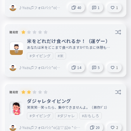
♪Yuzu♫フォロバ☆*o(≧
40
1
1
▽≦)o *☆活休中
難易度
米をどれだけ食べれるか！（運ゲー）
あなたは米をどこまで食べれますか!?たまに休憩も…
#タイピング
#米
♪Yuzu♫フォロバ☆*o(≧
14
5
1
▽≦)o *☆活休中
難易度
ダジャレタイピング
笑笑笑…笑ったら、集中できませんよ。（弟作ﾃﾞｽ）
#タイピング
#ダジャレ
#おもしろ
♪Yuzu♫フォロバ☆*o(≧▽≦)o *☆活
20
2