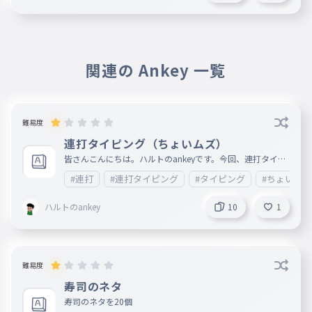
休中
関連の Ankey 一覧
難易度
連打タイピング（ちょいムズ）
皆さんこんにちは。ハルトのankeyです。今回、連打タイピ
ング（ちょいムズ）です。普通に、ネタ切れてます。助けて
#連打
#連打タイピング
#タイピング
#ちょいムズ
。あと、名前は言いたくなかったのですが、あいかさん。僕
のこと嫌いですか？こんな質問してすみませんですが、理由
は、なんか、ちょっと距離置かれてる気がして...。本当にこ
ハルトのankey
10
1
んなこと言って申し訳ございません。もし、嫌いじゃなかっ
たら、8月10日の日にタイピング3本くらい投稿します。い
つか返信待ってます。
難易度
寿司のネタ
寿司のネタを20個