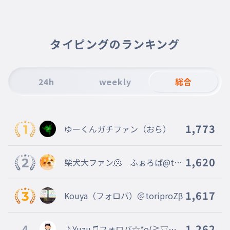
010
しあいそくほう
飛び出す絵本
011
とびだすえほん
タイピングのランキング
つい出来心で
012
ついできごころで
24h
weekly
総合
青春の日々
013
せいしゅんのひび
フルモデルチェンジ
014
1,773
ゆーくんガチファン（おら）
ふるもでるちぇんじ
有酸素運動
015
ゆうさんそうんどう
1,620
柴犬大ファン🫠 ふぉろば@tor
iproZβ本部役員
イチゴショートケーキ
016
いちごしょーとけーき
1,617
Kouya（フォロバ）＠toriproZβ
マヤ文明の遺跡
017
まやぶんめいのいせき
4
1,262
♪Yuzu♫フォロバ☆*o(≧▽≦)