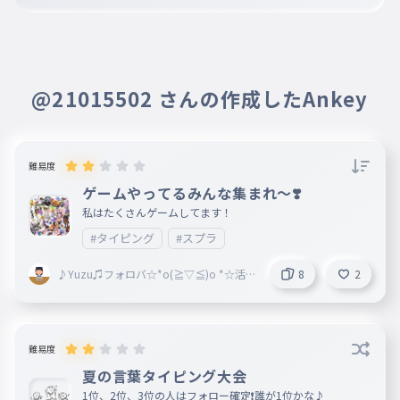
プリン
026
ぷりん
クッキー
027
@21015502 さんの作成したAnkey
くっきー
ムエタイ
028
むえたい
難易度
招き猫
029
ゲームやってるみんな集まれ〜❣️
まねきねこ
私はたくさんゲームしてます！
ツイッター
#タイピング
#スプラ
030
ついったー
♪Yuzu♫フォロバ☆*o(≧▽≦)o *☆活
8
2
ワイングラス
休中
031
わいんぐらす
図書委員
032
難易度
としょいいん
夏の言葉タイピング大会
ショートケーキ
033
1位、2位、3位の人はフォロー確定❗️誰が1位かな♪