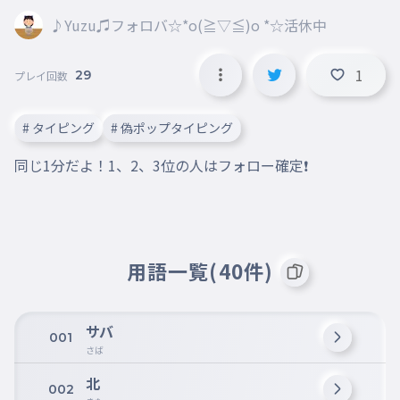
♪Yuzu♫フォロバ☆*o(≧▽≦)o *☆活休中
1
29
プレイ回数
# タイピング
# 偽ポップタイピング
同じ1分だよ！1、2、3位の人はフォロー確定❗️
用語一覧(40件)
サバ
001
さば
北
002