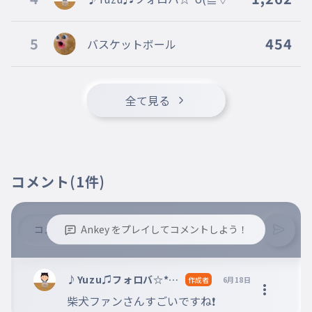
ありがとうございました
o *☆活休中
018
ありがとうございました
5
454
バスケットボール
隠し味はお醤油
019
かくしあじはおしょうゆ
心理学を専攻する
020
全て見る
しんりがくをせんこうする
処理速度を高速化
021
しょりそくどをこうそくか
そんな恐い顔するなって
022
コメント
(1件)
そんなこわいかおするなって
キク
023
きく
Ankey をプレイしてコメントしよう！
馬
024
※誹謗中傷、不適切なコメントはお控え下さい。
うま
※コメントするには、ログインが必要です。
♪Yuzu♫フォロバ☆*o(
作成者
6月18日
マップ
≧▽≦)o *☆活休中
025
柴犬ファンさんすごいですね❗️
まっぷ