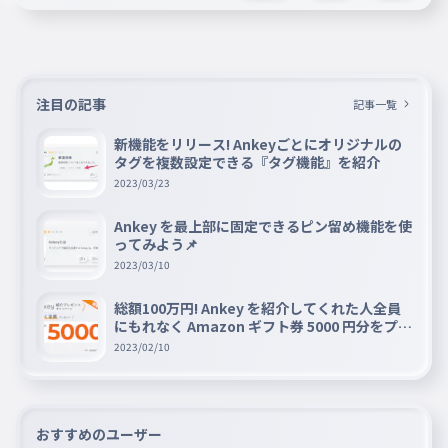
めちゃくちゃシンプルなタイピングです。
注目の記事
記事一覧
新機能をリリース! Ankeyごとにオリジナルの
タグを複数設定できる『タグ機能』を紹介
2023/03/23
Ankey を最上部に固定できるピン留め機能を使
ってみよう📌
2023/03/10
総額100万円! Ankey を紹介してくれた人全員
にもれなく Amazon ギフト券 5000 円分をプレ
ゼントキャンペーン!!
2023/02/10
おすすめのユーザー