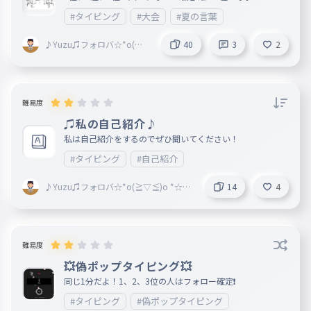
しょーとけーき
#タイピング
#大会
#夏の言葉
真っ白な雪
034
♪Yuzu♫フォロバ☆*o(≧
40
3
2
まっしろなゆき
▽≦)o *☆活休中
宇宙遊泳
035
うちゅうゆうえい
難易度
宇宙制服
036
♫私の自己紹介♪
うちゅうせいふく
私は自己紹介をするのでぜひ聞いてください！
あせると間違えますよ
037
#タイピング
#自己紹介
あせるとまちがえますよ
♪Yuzu♫フォロバ☆*o(≧▽≦)o *☆活
14
4
盛り上がってまいりました
038
休中
もりあがってまいりました
イソップ物語
039
難易度
いそっぷものがたり
💥偽ポップタイピング💥
怖い話しようぜ
040
同じ1分だよ！1、2、3位の人はフォロー確定❗️
こわいはなししようぜ
#タイピング
#偽ポップタイピング