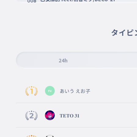
008
おとめかいぼう
ロストワンの号哭/Neru
009
タイピ
ろすとわんのごうこく
少女レイ/ミキト（みきとP）
010
しょうじょれい
24h
ゴーストルール feat.初音ミク/DECO*27
011
ごーすとるーる
あいう えお子
フォニイ/ツミキ
012
ふぉにい
𝐓𝐄𝐓𝐎 𝟑𝟏
初音ミクの消失/cosMo@暴走P
013
はつねみくのしょうしつ