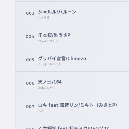
シャルル/バルーン
003
しゃるる
千本桜/黒うさP
004
せんぼんざくら
グッバイ宣言/Chinozo
005
ぐっばいせんげん
天ノ弱/164
006
あまのじゃく
ロキ feet.鏡音リン/ミキト（みきとP）
007
ろき
乙女解剖 feet.初音ミク/DECO*27