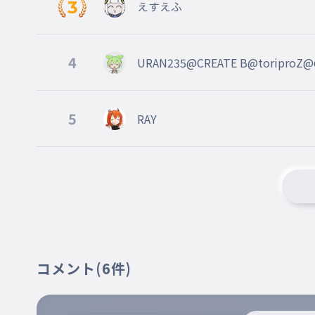
えすえふ
ヒバナ/DECO*27
014
ひばな
4
URAN235@CREATE B@toriproZ@
エリート/Chinozo
015
えりーと
5
RAY
テレキャスタービーボーイ/すりぃ feat.鏡
016
てれきゃすたーびーぼーい
ベノム(feat.flower)/かいりきベア
017
べのむ
ヴァンパイア/DECO*27
018
コメント
(6件)
ゔぁんぱいあ
六兆年と一夜物語/kemu
019