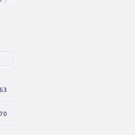
663
370