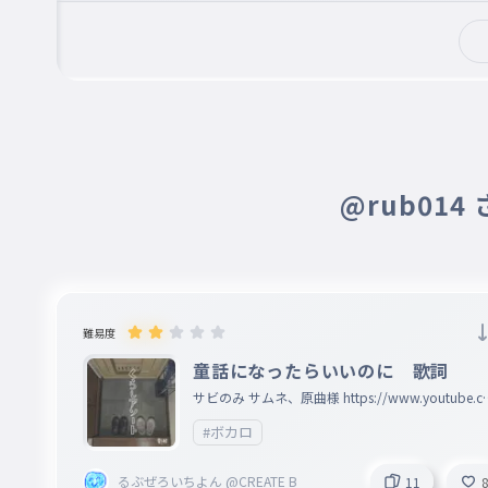
了解DESU
高音厨音域テスト/木村わいP feat.初音ミク
025
こうおんちゅうおんいきてすと
URAN235@CREATE B@toriproZ@𝘾𝘽
6月
可不ちゃんのカレーうどん狂騒曲
エイリアンエイリアン/ナユタン星人
026
えいりあんえいりあん
@rub014
カゲロウデイズ/じん（自然の敵P）
027
かげろうでいず
転生林檎/ピノキオピー
028
てんせいりんご
難易度
童話になったらいいのに 歌詞
回る空うさぎ/Orangester
029
サビのみ サムネ、原曲様 https://www.youtube.co
まわるそらうさぎ
m/watch?v=V65srxNX-WQ
#ボカロ
ダーリンダンス/かいりきベア
030
るぶぜろいちよん @CREATE B
11