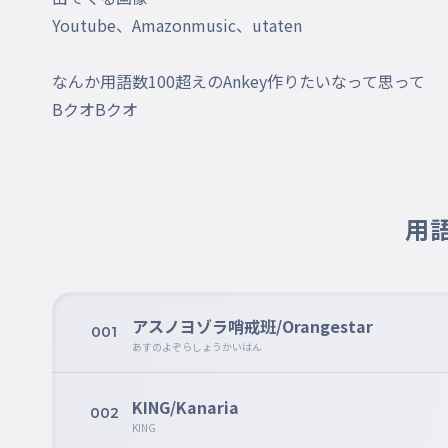
Youtube、Amazonmusic、utaten

なんか用語数100超えのAnkey作りたいなって思って

BクオBクオ
用語
アスノヨゾラ哨戒班/Orangestar
001
あすのよぞらしょうかいはん
KING/Kanaria
002
KING