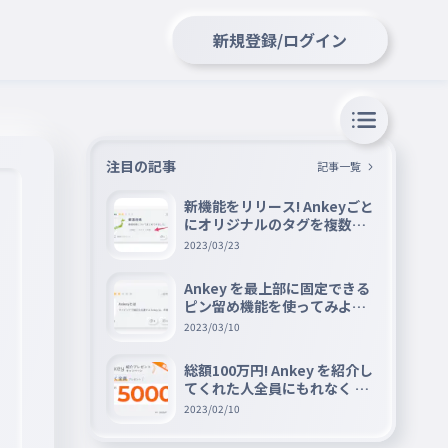
新規登録/ログイン
注目の記事
記事一覧
新機能をリリース! Ankeyごと
にオリジナルのタグを複数設
定できる『タグ機能』を紹介
2023/03/23
Ankey を最上部に固定できる
ピン留め機能を使ってみよう
📌
2023/03/10
総額100万円! Ankey を紹介し
てくれた人全員にもれなく A
mazon ギフト券 5000 円分を
2023/02/10
プレゼントキャンペーン!!