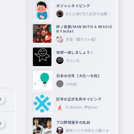
ダジャレタイピング
N.S.21㊗︎1万人記念大会開催
中🎉
絆ノ奇跡/MAN WITH A MISSIO
N×milet
天音（誰かさん🎧）
地球一周しましょう！
すらいむ
日本の元号【大化〜令和】
zsrtrgh
記号の正式名称タイピング
h-zhutian♄🏁@xan
プロ野球選手の名前
野球バスケ大好き人間フォロ