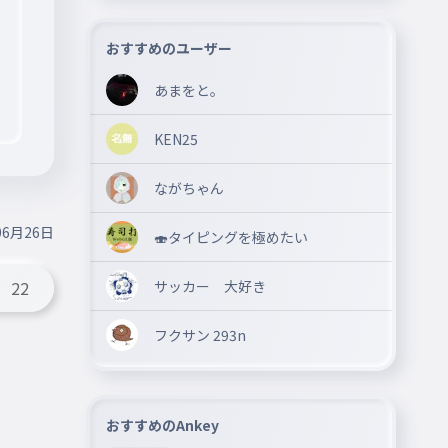
おすすめのユーザー
あまをと。
KEN25
ながちゃん
06月26日
🍣タイピングを極めたい
サッカー 大好き
22
フクサン 293n
おすすめのAnkey