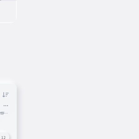
t．重
7fFkL
12