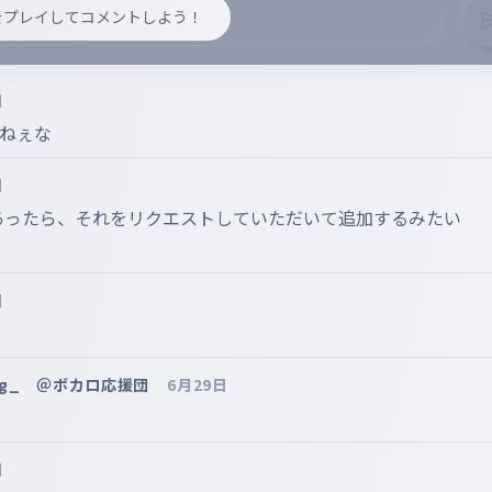
y をプレイしてコメントしよう！
日
りねぇな
日
あったら、それをリクエストしていただいて追加するみたい
日
g_ ＠ボカロ応援団
6月29日
ノキオピー
日