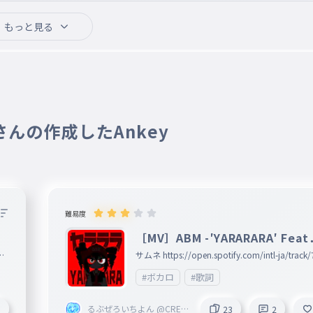
もっと見る
23日
 さんの作成したAnkey
難易度
［MV］ABM -′YARARARA′ Fea
音テト
サムネ https://open.spotify.com/intl-ja/track/
GltPEHInEHoPfT0Jf
#ボカロ
#歌詞
るぶぜろいちよん @CREA
8
23
2