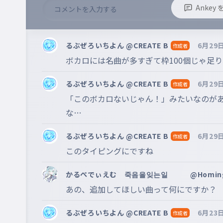
ろくちょうねんといちやものがたり
Anke
※誹謗中傷、不適切なコメントはお控え下さい。
誰かの心臓になれたら/ユリイ・カノン
020
※コメントするには、ログインが必要です。
るぶぜろいちよん @CREATE B
6月29
作成者
だれかのしんぞうになれたら
ボカロには名曲が多すぎて枠100個じゃ足
神っぽいなfeat.初音ミク/ピノキオピー
021
るぶぜろいちよん @CREATE B
6月29
作成者
かみっぽいな
「このボカロないじゃん！」みたいなのが
な…
命に嫌われている。/カンザキイオリ
022
いのちにきらわれている。
るぶぜろいちよん @CREATE B
6月29
作成者
このタイピングにですね
トンデモワンダーズ/sasakure.UK
023
とんでもわんだーず
かるぺでぃえむ 죽음을잊는일 @Homin
あの、追加してほしい曲って何にですか？
魔法少女とチョコレゐトfeat.初音ミク/ピ
024
まほうしょうじょとちょこれいと
るぶぜろいちよん @CREATE B
6月23
作成者