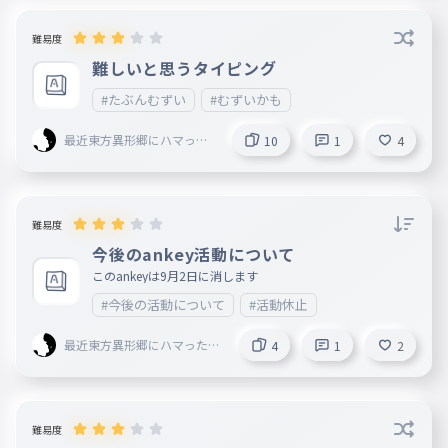
難易度
難しいと思うタイピング
#たぶんむずい
#むずいかも
最近東方異形郷にハマった
10
1
4
人 mugenn創設者 旧レ
タスマン
難易度
今後のankey活動について
このankeyは9月2日に消します
#今後の活動について
#活動休止
最近東方異形郷にハマった人
4
1
2
mugenn創設者 旧レタス
マン
難易度