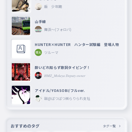
飯 少年期
山手線
舞浜〜(フォロバ)
HUNTER×HUNTER ハンター試験編 登場人物
ツルーマ
酔いどれ知らず歌詞タイピング！
𝐻𝑀𝑍_𝑀𝑜𝑘𝑒𝑦𝑎 𝐷𝑒𝑝𝑢𝑡𝑦 𝑜𝑤𝑛𝑒𝑟
アイドル/YOASOBI/フルver.
跋@ばつばつ㈱らりられ支社
おすすめのタグ
タグ一覧