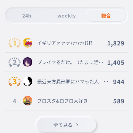
24h
weekly
総合
1,829
イギリアァァァｧｧｧｧｧｧ!?!?
1,405
プレイするだけ。（たまに活動
）
944
最近東方異形郷にハマった人 mu
genn創設者 旧レタスマン
4
589
ブロスタ&ロブロ大好き
全て見る