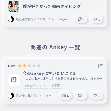
僕が好きだった動画タイピング
最近東方異形郷にハマった人 mugenn
4
1
創設者 旧レタスマン
関連の Ankey 一覧
難易度
今のankeyに言いたいこと2
このankeyは運営に対する悪口ではありません。思ってる
ことを書いただけです。 （だったらankeyすんななどのコメ
#言いたいこと
#不満
ントは控えてください）
最近東方異形郷にハマった人
6
3
6
mugenn創設者 旧レタス
マン