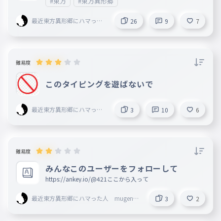
#東方
#東方異形郷
最近東方異形郷にハマった
26
9
7
人 mugenn創設者 旧レ
タスマン
難易度
このタイピングを遊ばないで
最近東方異形郷にハマった
3
10
6
人 mugenn創設者 旧レ
タスマン
難易度
みんなこのユーザーをフォローして
https://ankey.io/@421ここから入って
最近東方異形郷にハマった人 mugenn
3
2
創設者 旧レタスマン