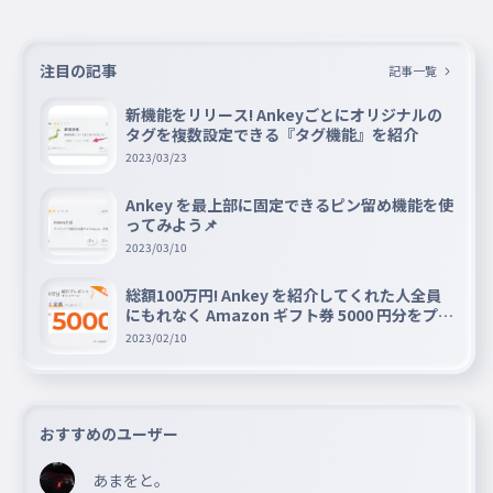
注目の記事
記事一覧
新機能をリリース! Ankeyごとにオリジナルの
タグを複数設定できる『タグ機能』を紹介
2023/03/23
Ankey を最上部に固定できるピン留め機能を使
ってみよう📌
2023/03/10
総額100万円! Ankey を紹介してくれた人全員
にもれなく Amazon ギフト券 5000 円分をプレ
ゼントキャンペーン!!
2023/02/10
おすすめのユーザー
あまをと。