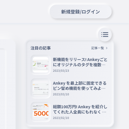
新規登録/ログイン
注目の記事
記事一覧
新機能をリリース! Ankeyごと
にオリジナルのタグを複数設
定できる『タグ機能』を紹介
2023/03/23
Ankey を最上部に固定できる
ピン留め機能を使ってみよう
📌
2023/03/10
総額100万円! Ankey を紹介し
てくれた人全員にもれなく A
mazon ギフト券 5000 円分を
2023/02/10
プレゼントキャンペーン!!