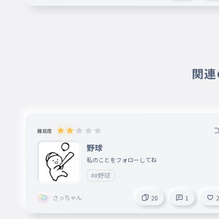
関連の
難易度
野球
私のことをフォローしてね
##野球
さっちゃん
20
1