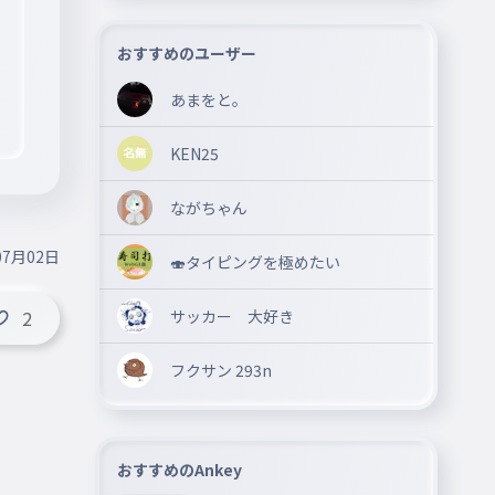
おすすめのユーザー
あまをと。
KEN25
ながちゃん
07月02日
🍣タイピングを極めたい
サッカー 大好き
2
フクサン 293n
おすすめのAnkey