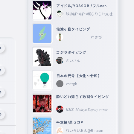
アイドル/YOASOBI/フルver.
跋@ばつばつ㈱らりられ支社
佐渡ヶ島タイピング
わさび
ゴジラタイピング
えいさん
日本の元号【大化〜令和】
zsrtrgh
酔いどれ知らず歌詞タイピング
！
𝐻𝑀𝑍_𝑀𝑜𝑘𝑒𝑦𝑎 𝐷𝑒𝑝𝑢𝑡𝑦 𝑜𝑤𝑛𝑒𝑟
千本桜/黒うさP
れいらいおん@R-raion