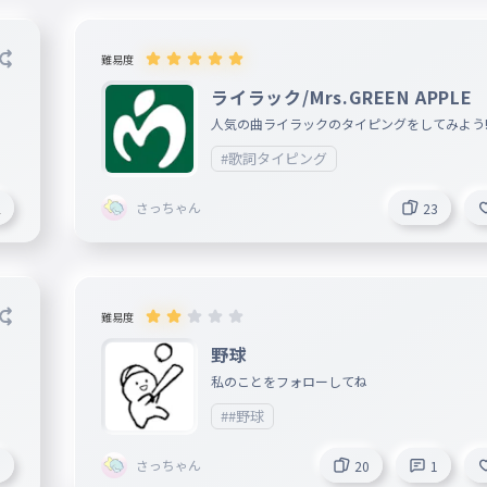
難易度
ライラック/Mrs.GREEN APPLE
番
人気の曲ライラックのタイピングをしてみよう‼
#歌詞タイピング
さっちゃん
2
23
難易度
野球
私のことをフォローしてね
##野球
さっちゃん
3
20
1