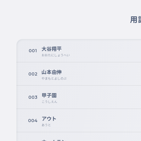
用
大谷翔平
001
おおたにしょうへい
山本由伸
002
やまもとよしのぶ
甲子園
003
こうしえん
アウト
004
あうと