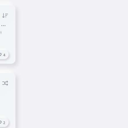
 一
️
4
2