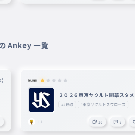
 Ankey 一覧
難易度
２０２６東京ヤクルト開幕スタメ
##野球
#東京ヤクルトスワローズ
J.J.
2
10
3