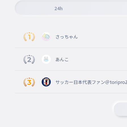
011
ばっと
24h
巨人
012
きょじん
さっちゃん
阪神タイガーズ
013
はんしんたいがーず
あんこ
ドジャース
014
どじゃーす
サッカー日本代表ファン＠toriproZ ＠
佐々木朗希
015
ささきろうき
岡本和真
016
おかもとかずま
鈴木誠也