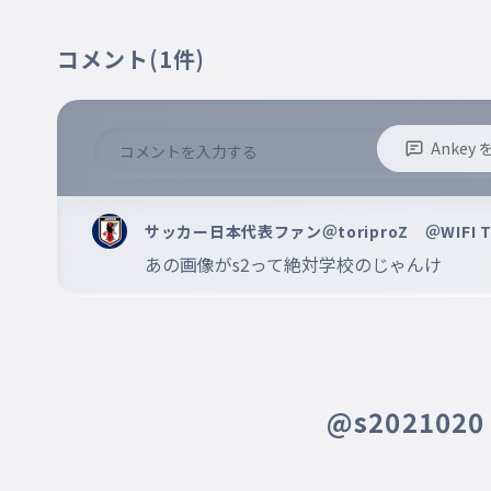
017
すずきせいや
コメント
(1件)
戸郷翔征
018
とごうしょうせい
Anke
森下翔太
019
もりしたしょうた
※誹謗中傷、不適切なコメントはお控え下さい。
※コメントするには、ログインが必要です。
サッカー日本代表ファン＠toriproZ ＠WIFI TE
浅野翔吾
020
あさのしょうご
@s202102