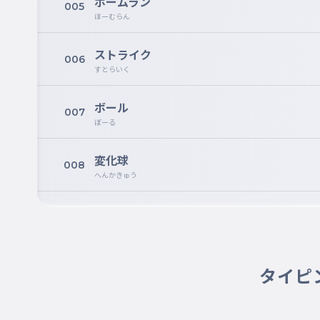
ホームラン
005
ほーむらん
ストライク
006
すとらいく
ボール
007
ぼーる
変化球
008
へんかきゅう
三振
009
さんしん
空振り三振
タイピ
010
からぶりさんしん
バット