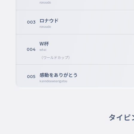
ronaudo
ロナウド
003
ronaudo
W杯
004
whai
（ワールドカップ）
感動をありがとう
005
kanndouwoarigatou
タイピ