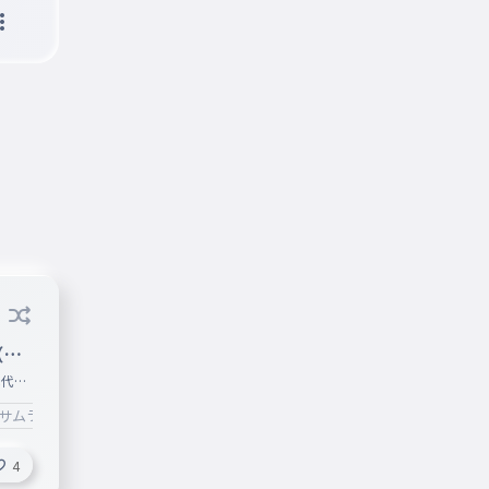
（名
本代表
#サムライブルー
4