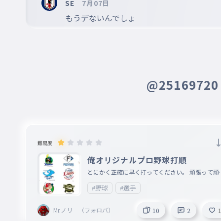
SE
7月07日
もうデないんでしょ
@2516972
難易度
俺オリジナルプロ野球打順
とにかく正確に早く打ってください。 頑張って頑
ってデュンデュン
#野球
#選手
Mr.ノリ （フォロバ）
10
2