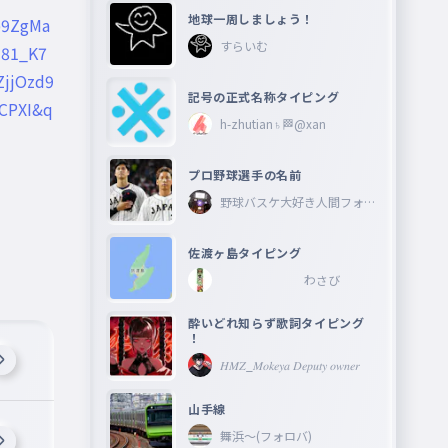
地球一周しましょう！
p9ZgMa
すらいむ
M81_K7
jjOzd9
記号の正式名称タイピング
CPXI&q
h-zhutian♄🏁@xan
プロ野球選手の名前
野球バスケ大好き人間フォロ
ーしてね―
佐渡ヶ島タイピング
わさび
酔いどれ知らず歌詞タイピング
！
𝐻𝑀𝑍_𝑀𝑜𝑘𝑒𝑦𝑎 𝐷𝑒𝑝𝑢𝑡𝑦 𝑜𝑤𝑛𝑒𝑟
山手線
舞浜〜(フォロバ)