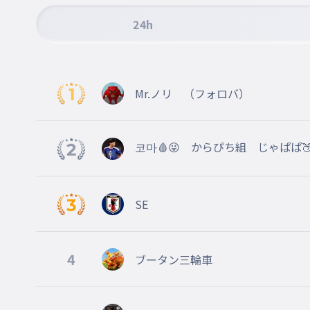
24h
Mr.ノリ （フォロバ）
코마🩸😜 からぴち組 じゃぱぱ
SE
4
ブータン三輪車