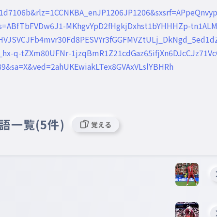
2e1d7106b&rlz=1CCNKBA_enJP1206JP1206&sxsrf=APpeQnvy
s=ABfTbFVDw6J1-MKhgvYpD2fHgkjDxhst1bYHHHZp-tn1AL
HVJSVCJFb4mvr30Fd8PESVYr3fGGFMVZtULj_DkNgd_5ed1dZ
hx-q-tZXm80UFNr-1jzqBmR1Z21cdGaz65ifjXn6DJcCJz71Vc
a=X&ved=2ahUKEwiakLTex8GVAxVLslYBHRh
語一覧(5件)
覚える