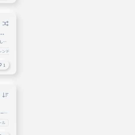
な
しま
レンド募集
#フレンド
1
ール
#孫悟空