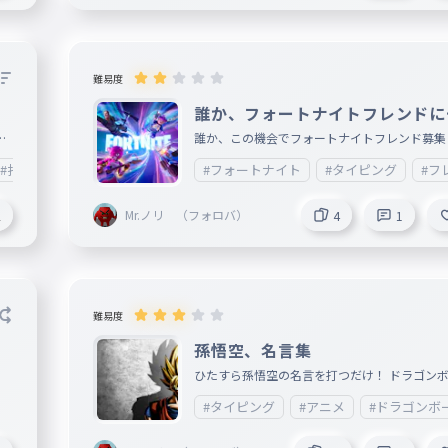
難易度
誰か、フォートナイトフレンドに
ろう！
け
誰か、この機会でフォートナイトフレンド募集
す。 https://www.ncc-net.ac.jp/blog/column/4542
#打つだけ
#フォートナイト
#タイピング
#フ
12
8
44
Mr.ノリ （フォロバ）
2
4
1
-M
tz
VJ
_5
WG
難易度
21
孫悟空、名言集
D
ve
ひたすら孫悟空の名言を打つだけ！ ドラゴンボール
画像 ドラゴンボールgif
#タイピング
#アニメ
#ドラゴンボ