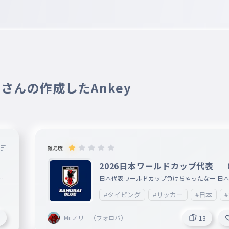
0 さんの作成したAnkey
難易度
2026日本ワールドカップ代表 
字）
張
日本代表ワールドカップ負けちゃったなー 日
次だ次！ ファイト! https://open.spotify.com/play
#タイピング
#サッカー
#日本
list/4akqmqHYnPg3hzs2ZdIIhC
Mr.ノリ （フォロバ）
1
13