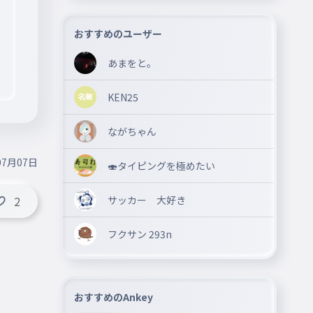
おすすめのユーザー
あまをと。
KEN25
ながちゃん
07月07日
🍣タイピングを極めたい
サッカー 大好き
2
フクサン 293n
おすすめのAnkey