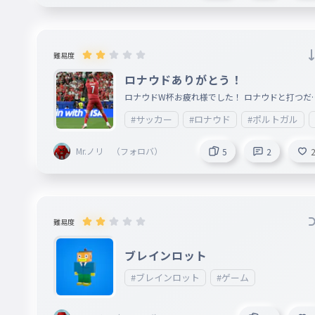
難易度
ロナウドありがとう！
ロナウドW杯お疲れ様でした！ ロナウドと打つだ
です！ https://www.google.com/search?sca_esv=9
#サッカー
#ロナウド
#ポルトガル
9579662e1d7106b&rlz=1CCNKBA_enJP1206JP
06&sxsrf=APpeQnvyp9ZgMafHxtq2CRTllpwwiVO
Mr.ノリ （フォロバ）
5
2
g:1783461476905&udm=2&fbs=ABfTbFVDw6J1
KhgvYpD2fHgkjDxhst1bYHHHZp-tn1ALM81_K73m
jdSRu_PjhREJyLKUudzG0ub2dY3yZsoyFBeXCTH
SVCJFb4mvr30Fd8PESVYr3fGGFMVZtULj_DkNgd
ed1dZjjOzd9jdnWfpy4dqyccj9bFeP3NgQI2oIP
難易度
whlSkKcqv7L4G_hx-q-tZXm80UFNr-1jzqBmR1Z
cdGaz65ifjXn6DJcCJz71VcCPXI&q=%E3%83%A
ブレインロット
%E3%83%8A%E3%82%A6%E3%83%89&sa=X&
d=2ahUKEwiakLTex8GVAxVLslYBHRh
#ブレインロット
#ゲーム