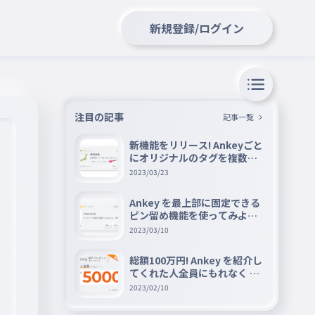
新規登録/ログイン
注目の記事
記事一覧
新機能をリリース! Ankeyごと
にオリジナルのタグを複数設
定できる『タグ機能』を紹介
2023/03/23
Ankey を最上部に固定できる
ピン留め機能を使ってみよう
📌
2023/03/10
総額100万円! Ankey を紹介し
てくれた人全員にもれなく A
mazon ギフト券 5000 円分を
2023/02/10
プレゼントキャンペーン!!