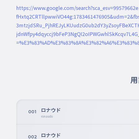
https://www.google.com/search?sca_esv=9957966
fHxtq2CRTllpwwiVO44g:1783461476905&udm=2&fb
3mtzjdSRu_PjhREJyLKUudzG0ub2dY3yZsoyFBeXCT
jdnWfpy4dqyccj9bFeP3NgQI2oIPWGwhlSkKcqv7L4G_
=%E3%83%AD%E3%83%8A%E3%82%A6%E3%83%89&s
用
ロナウド
001
ronaudo
ロナウド
002