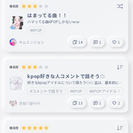
難易度
はまってる曲！！
ハマってる曲KPOPしかないｗｗ
#KPOP
キムミンジョン
14
1
1
難易度
kpop好きな人コメントで話そう☁
好きなkpopアイドルについて語ろう☁☁ 主は、基本的に雑
食なのでなんでも話せます！！コメントで話そう～☁
#コメントで話そう
#KPOP
#KPOPアイドル！
#
흐림☁@사이
13
1
2
難易度