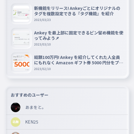
新機能をリリース! Ankeyごとにオリジナルの
タグを複数設定できる『タグ機能』を紹介
2023/03/23
Ankey を最上部に固定できるピン留め機能を使
ってみよう📌
2023/03/10
総額100万円! Ankey を紹介してくれた人全員
にもれなく Amazon ギフト券 5000 円分をプレ
ゼントキャンペーン!!
2023/02/10
おすすめのユーザー
あまをと。
KEN25