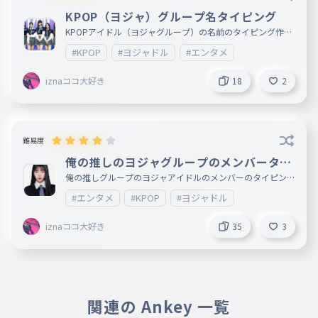
KPOP（ヨジャ）グループ名タイピング
KPOPアイドル（ヨジャグループ）の名前のタイピング作っ
てみた〜 俺の推しグループは、izna、BABYMONSTER、He
#KPOP
#ヨジャドル
#エンタメ
arts2Hearts、TWICE、ITZY
iznaココ大好き
18
2
難易度
俺の推しのヨジャグループのメンバータイ
ピング
俺の推しグループのヨジャアイドルのメンバーのタイピング
作ってみた〜 俺の推しグループ izna、BABYMONSTER、H
#エンタメ
#KPOP
#ヨジャドル
earts2Hearts、TWICE、ITZY グループの中での一推しメンバ
ー izna ココ BABYMONSTER ラミ Hearts2Hearts
ジウ TWICE ツウィ ITZY ユナ
iznaココ大好き
35
3
関連の Ankey 一覧