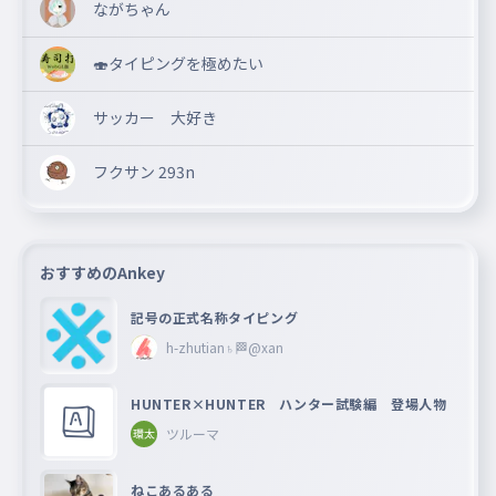
ながちゃん
🍣タイピングを極めたい
サッカー 大好き
フクサン 293n
おすすめのAnkey
記号の正式名称タイピング
h-zhutian♄🏁@xan
HUNTER×HUNTER ハンター試験編 登場人物
ツルーマ
ねこあるある