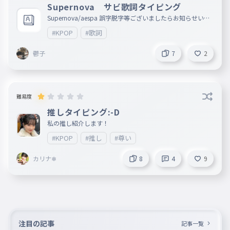
Supernova サビ歌詞タイピング
Supernova/aespa 誤字脱字等ございましたらお知らせいた
だきたいです 参考：https://katakanakpop.hatenablog.jp/
#KPOP
#歌詞
entry/aespa-supernova
鬱子
7
2
難易度
推しタイピング:-D
私の推し紹介します！
#KPOP
#推し
#尊い
カリナ❄
8
4
9
注目の記事
記事一覧