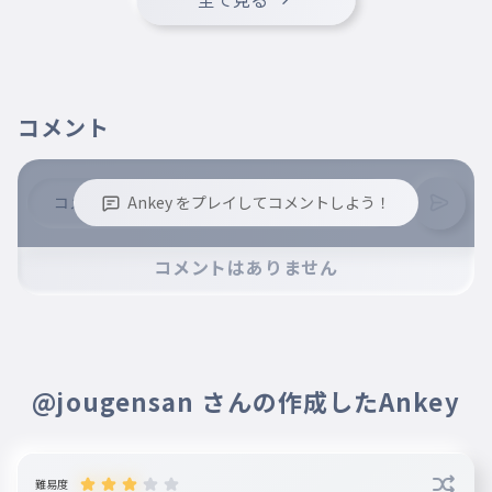
LESSERAFIM
NiziU
015
NiziU
コメント
Billlie
016
Billlie
EVERGLOW
Ankey をプレイしてコメントしよう！
017
EVERGLOW
※誹謗中傷、不適切なコメントはお控え下さい。
コメントはありません
fromis_9
※コメントするには、ログインが必要です。
018
fromis_9
@jougensan さんの作成したAnkey
難易度