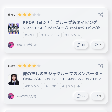
難易度
KPOP（ヨジャ）グループ名タイピング
KPOPアイドル（ヨジャグループ）の名前のタイピング作っ
てみた〜 俺の推しグループは、izna、BABYMONSTER、He
#KPOP
#ヨジャドル
#エンタメ
arts2Hearts、TWICE、ITZY
iznaココ大好き
18
2
難易度
俺の推しのヨジャグループのメンバータイ
ピング
俺の推しグループのヨジャアイドルのメンバーのタイピング
作ってみた〜 俺の推しグループ izna、BABYMONSTER、H
#エンタメ
#KPOP
#ヨジャドル
earts2Hearts、TWICE、ITZY グループの中での一推しメンバ
ー izna ココ BABYMONSTER ラミ Hearts2Hearts
ジウ TWICE ツウィ ITZY ユナ
iznaココ大好き
35
3