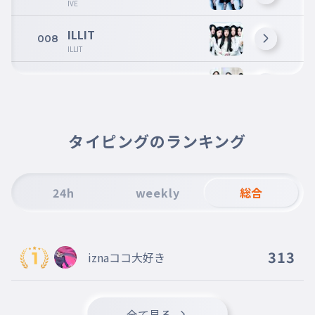
IVE
ILLIT
008
ILLIT
MEOVV
009
MEOVV
KiiiKiii
010
タイピングのランキング
KiiiKiii
NMIXX
011
NMIXX
24h
weekly
総合
aespa
012
aespa
313
iznaココ大好き
BLACKPINK
013
BLACKPINK
LESSERAFIM
全て見る
014