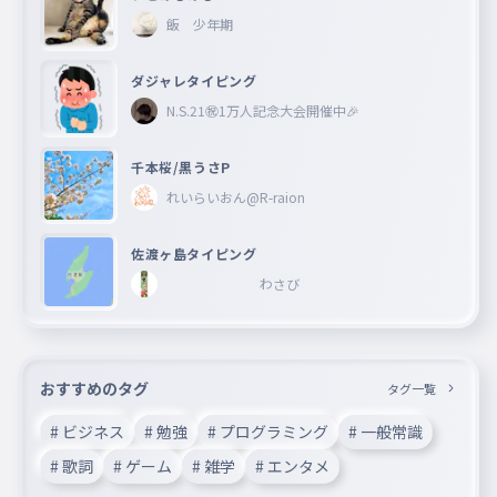
飯 少年期
ダジャレタイピング
N.S.21㊗︎1万人記念大会開催中🎉
千本桜/黒うさP
れいらいおん@R-raion
佐渡ヶ島タイピング
わさび
おすすめのタグ
タグ一覧
# ビジネス
# 勉強
# プログラミング
# 一般常識
# 歌詞
# ゲーム
# 雑学
# エンタメ