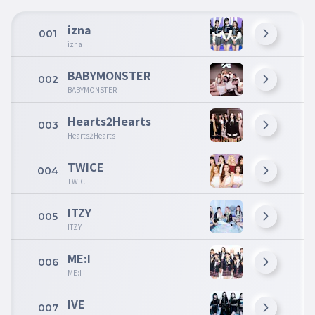
izna
001
izna
BABYMONSTER
002
BABYMONSTER
Hearts2Hearts
003
Hearts2Hearts
TWICE
004
TWICE
ITZY
005
ITZY
ME:I
006
ME:I
IVE
007