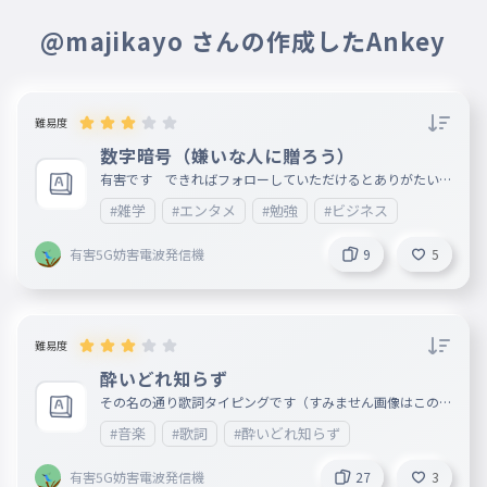
@majikayo さんの作成したAnkey
難易度
数字暗号（嫌いな人に贈ろう）
有害です できればフォローしていただけるとありがたいで
す
#雑学
#エンタメ
#勉強
#ビジネス
有害5G妨害電波発信機
9
5
難易度
酔いどれ知らず
その名の通り歌詞タイピングです（すみません画像はこのパ
ソコンがバグっているためできませんでした）
#音楽
#歌詞
#酔いどれ知らず
有害5G妨害電波発信機
27
3