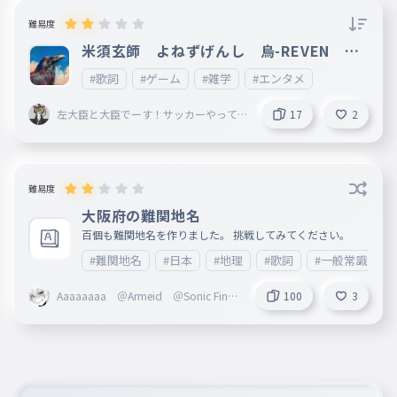
難易度
米須玄師 よねずげんし 烏-REVEN １
番だけ
#歌詞
#ゲーム
#雑学
#エンタメ
左大臣と大臣でーす！サッカーやって
17
2
る男子です！！
難易度
大阪府の難関地名
百個も難関地名を作りました。 挑戦してみてください。
#難関地名
#日本
#地理
#歌詞
#一般常識
Aaaaaaaa ＠Armeid ＠Sonic Finge
100
3
rs