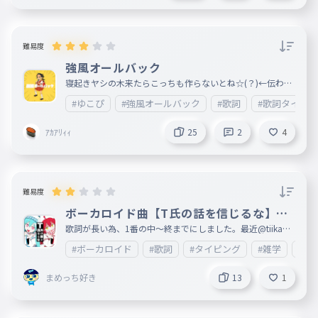
難易度
強風オールバック
寝起きヤシの木来たらこっちも作らないとね☆(？)←伝わっ
てくれ!!!!!!!!!!!!
#ゆこぴ
#強風オールバック
#歌詞
#歌詞タイピ
ｱｶｱﾘｨｨ
25
2
4
難易度
ボーカロイド曲【T氏の話を信じるな】歌
詞1番(中〜終)
歌詞が長い為、1番の中〜終までにしました。最近@tiikawa
_loveが歌うようになってきたので、 あとカラオケ🎤もこれ
#ボーカロイド
#歌詞
#タイピング
#雑学
#エ
歌ったことあるのでこれにしました。歌詞が長いので、文字
が間違えてしまっているところが複数あると思います。ご了
承ください。 何ありましたら、情報が入り次第ここに載せ
まめっち好き
13
1
ますので、ご了承ください。次回は2番目以降を制作します
。すごいと思ったら❤をお願いします。皆様の御感想等楽し
みに待っております。 妹垢:http://ankey.io/@tiikawa_love