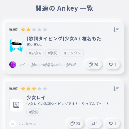
関連の Ankey 一覧
難易度
[歌詞タイピング]少女A / 椎名もた
寒い寒い。
#少女A
#歌詞
#エンタメ
ワイ-фI@toriproβ@Quantum@WaF
20
1
難易度
少女レイ
少女レイの歌詞タイピングです！！やってみて〜！！
#歌詞
ここなっつ
23
1
1