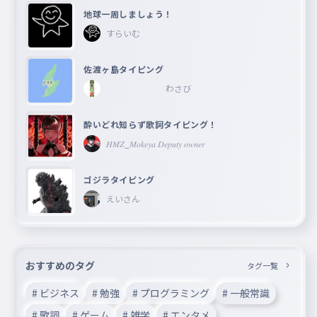
地球一周しましょう！
すらいむ
佐渡ヶ島タイピング
わさび
酔いどれ知らず歌詞タイピング！
𝐻𝑀𝑍_𝑀𝑜𝑘𝑒𝑦𝑎 𝐷𝑒𝑝𝑢𝑡𝑦 𝑜𝑤𝑛𝑒𝑟
ゴジラタイピング
えいさん
おすすめのタグ
タグ一覧
# ビジネス
# 勉強
# プログラミング
# 一般常識
# 歌詞
# ゲーム
# 雑学
# エンタメ