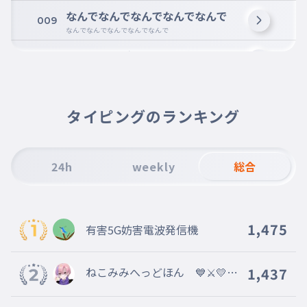
なんでなんでなんでなんでなんで
009
なんでなんでなんでなんでなんで
なんでなのどういうつもり
010
なんでなのどういうつもり
なんでなんでなんでなんでなんで
011
なんでなんでなんでなんでなんで
タイピングのランキング
なぁんだそんなもんか
012
なぁんだそんなもんか
24h
weekly
総合
ド屑
013
どくず
まぁそういうもんか
014
1,475
有害5G妨害電波発信機
まぁそういうもんか
そういうもんだ
015
そういうもんだ
ねこみみへっどほん 💙⚔💛🖌
1,437
騎士a応援隊❤💚 🍓@2000人
きっとそうだ違いない
016