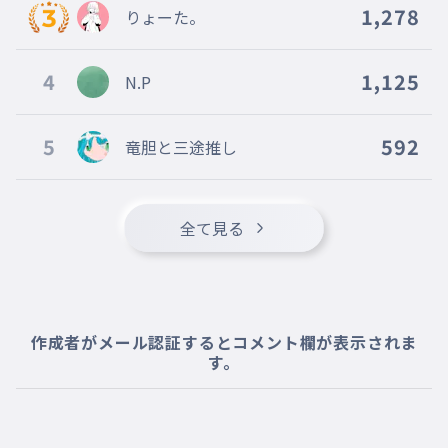
行きたい
きっとそうだちがいない
1,278
りょーた。
まぁそういうもんかそういうもんだ
017
まぁそういうもんかそういうもんだ
4
1,125
N.P
きっとそうだ絶対に
018
きっとそうだぜったいに
5
592
竜胆と三途推し
まぁそういうもんかそういうもんだ
019
まぁそういうもんかそういうもんだ
きっとそうだ違いない
020
全て見る
きっとそうだちがいない
まぁそういうもんかそういうもんだ
021
まぁそういうもんかそういうもんだ
違いないよ
022
作成者がメール認証するとコメント欄が表示されま
ちがいないよ
す。
絶対
023
ぜったい