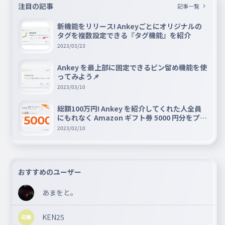
注目の記事
記事一覧
新機能をリリース! Ankeyごとにオリジナルの
タグを複数設定できる『タグ機能』を紹介
2023/03/23
Ankey を最上部に固定できるピン留め機能を使
ってみよう📌
2023/03/10
総額100万円! Ankey を紹介してくれた人全員
にもれなく Amazon ギフト券 5000 円分をプレ
ゼントキャンペーン!!
2023/02/10
おすすめのユーザー
あまをと。
KEN25