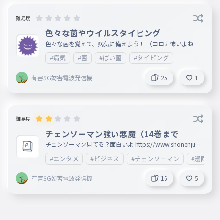
難易度
色々な菌やウイルスタイピング
色々な菌を覚えて、病気に備えよう！ （コロナ怖いよねー
風邪も流行っているので皆さんホントに気をつけてね）
#病気
#菌
#ばい菌
#タイピング
参考…google先生 母の知恵
有害5G妨害電波発信機
25
1
難易度
チェンソーマン強い悪魔（14巻まで
チェンソーマン見てる？面白いよ https://www.shonenjum
p.com/j/rensai/list/chainsaw.html試し読み
#エンタメ
#ビジネス
#チェンソーマン
#漫画
有害5G妨害電波発信機
16
5