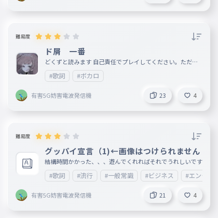
難易度
ド屑 一番
どくずと読みます 自己責任でプレイしてください。ただ、
ぐろいやつとかじゃないんで。ちょっと学校で流したらいか
#歌詞
#ボカロ
んやつですhttps://utaten.com/lyric/mi22030801/聞こう！
有害5G妨害電波発信機
23
4
難易度
グッパイ宣言（1)←画像はつけられません
結構時間かかった、、、遊んでくれればそれでうれしいです
#歌詞
#流行
#一般常識
#ビジネス
#エンタメ
有害5G妨害電波発信機
21
4