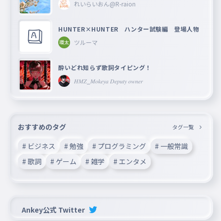
れいらいおん@R-raion
HUNTER×HUNTER ハンター試験編 登場人物
ツルーマ
酔いどれ知らず歌詞タイピング！
𝐻𝑀𝑍_𝑀𝑜𝑘𝑒𝑦𝑎 𝐷𝑒𝑝𝑢𝑡𝑦 𝑜𝑤𝑛𝑒𝑟
おすすめのタグ
タグ一覧
# ビジネス
# 勉強
# プログラミング
# 一般常識
# 歌詞
# ゲーム
# 雑学
# エンタメ
Ankey公式 Twitter