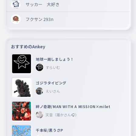
サッカー 大好き
フクサン 293n
おすすめのAnkey
地球一周しましょう！
すらいむ
ゴジラタイピング
えいさん
絆ノ奇跡/MAN WITH A MISSION×milet
天音（誰かさん🎧）
千本桜/黒うさP