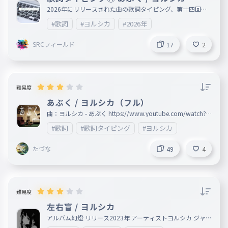
2026年にリリースされた曲の歌詞タイピング、第十四回は
ヨルシカの「あぶく」です。
#歌詞
#ヨルシカ
#2026年
SRCフィールド
17
2
難易度
あぶく / ヨルシカ（フル）
曲：ヨルシカ - あぶく https://www.youtube.com/watch?v
=OHAjc-ayhus 「あぁ」なども歌詞に入れました。読点「、
#歌詞
#歌詞タイピング
#ヨルシカ
」は入力しなくていいです。 遠吠え: とおぼえ 行け: ゆけ
にしました。
たづな
49
4
難易度
左右盲 / ヨルシカ
アルバム幻燈 リリース2023年 アーティストヨルシカ ジャ
ンルポップ・ミュージック、 ロック https://music.youtube.