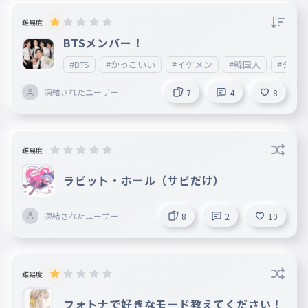
難易度
BTSメンバー！
#BTS
#かっこいい
#イケメン
#韓国人
#タイ
凍結されたユーザー
7
4
8
難易度
ラビット・ホール（サビだけ）
凍結されたユーザー
8
2
10
難易度
フォトナで好きなモード教えてください！