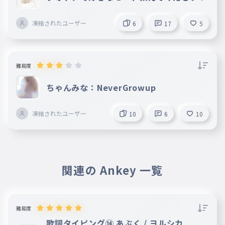
凍結されたユーザー
6
17
5
難易度
ちゃんみな：NeverGrowup
凍結されたユーザー
10
6
10
関連の Ankey 一覧
難易度
歌詞タイピング⑭ あぶく / ヨルシカ