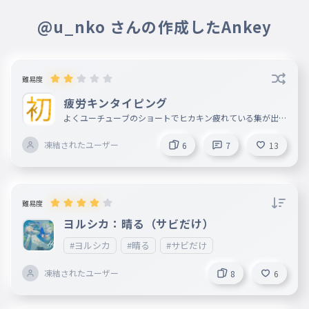
@u_nko さんの作成したAnkey
難易度
疲労キンタイピング
よくユーチューブのショートでヒカキン疲れている集が出て
くると思います。疲れている集をタイピングにしてみました
のでやってみてください。 初めてのタイピングを作ったの
凍結されたユーザー
6
7
13
で、できればみんなにいいねフォローをしてほしいです。プ
レイしてください！お願いします！ 難しすぎたので更新し
ました改めてプレイお願いします。
難易度
ヨルシカ：晴る（サビだけ）
#ヨルシカ
#晴る
#サビだけ
凍結されたユーザー
8
6