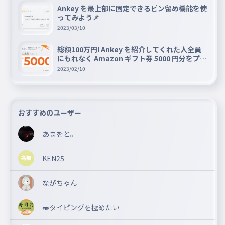
Ankey を最上部に固定できるピン留め機能を使
ってみよう📌
2023/03/10
総額100万円! Ankey を紹介してくれた人全員
にもれなく Amazon ギフト券 5000 円分をプレ
ゼントキャンペーン!!
2023/02/10
おすすめのユーザー
あまをと。
KEN25
ながちゃん
🍣タイピングを極めたい