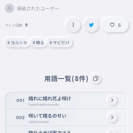
凍結されたユーザー
6
9
プレイ回数
# ヨルシカ
# 晴る
# サビだけ
用語一覧(8件)
晴れに晴れ花よ咲け
001
harenihaehanayosake
咲いて晴るのせい
002
saiteharunosei
降り止めば雨でさえ