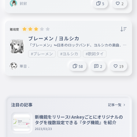
鈴鈴
5
2
難易度
ブレーメン / ヨルシカ
「ブレーメン」↬日本のロックバンド、ヨルシカの楽曲．
作曲者： n-buna ジャンル： J-POP リリース： 2022年7月4
#ブレーメン
#ヨルシカ
#歌詞タイ
日
華音 ．
58
2
19
注目の記事
記事一覧
新機能をリリース! Ankeyごとにオリジナルの
タグを複数設定できる『タグ機能』を紹介
2023/03/23