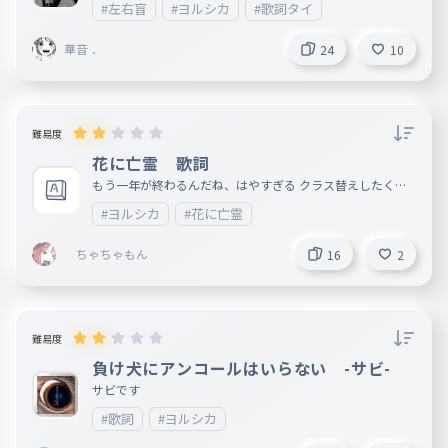
#左右盲
#ヨルシカ
#歌詞タイ
com/watch?v=1IlTeOMCNJU 映画、『今夜、世界からこの
恋が消えても』の主題歌 。
華音 ．
24
10
難易度
花に亡霊 歌詞
もう一年が終わるんだね、はやすぎる クラス替えしたくな
い😢 花に亡霊 https://www.youtube.com/watch?v=9lVPA
#ヨルシカ
#花に亡霊
WLWtWc&list=RD9lVPAWLWtWc&start_radio=1
ちゃちゃもん
16
2
難易度
負け犬にアンコールはいらない -サビ-
サビです
#歌詞
#ヨルシカ