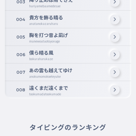
003
huriyamebaamedesae
貴方を飾る晴る
004
anatanokazaruharu
胸を打つ音よ凪げ
005
munewoutuotoyonage
僕ら晴る風
006
bokuraharukaze
あの雲も越えてゆけ
007
anokumomokoeteyuke
遠くまだ遠くまで
008
tookumadatookumade
タイピングのランキング